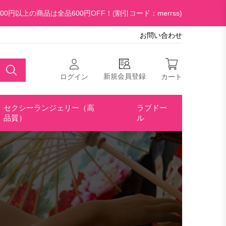
00円以上の商品は全品600円OFF！(割引コード：merrss)
お問い合わせ
新規会員登録
ログイン
カート
セクシーランジェリー（高
ラブドー
品質）
ル