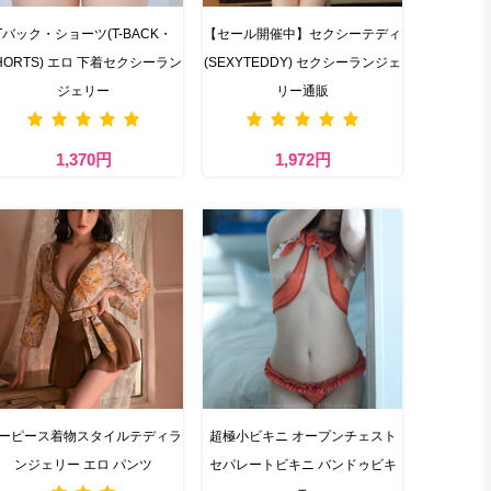
Tバック・ショーツ(T-BACK・
【セール開催中】セクシーテディ
HORTS) エロ 下着セクシーラン
(SEXYTEDDY) セクシーランジェ
ジェリー
リー通販
1,370円
1,972円
ーピース着物スタイルテディラ
超極小ビキニ オープンチェスト
ンジェリー エロ パンツ
セパレートビキニ バンドゥビキ