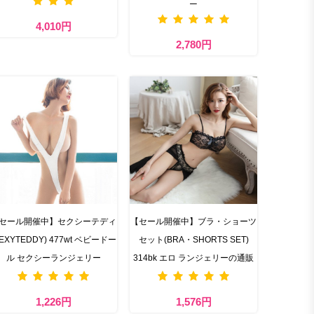
ニ
4,010円
2,780円
セール開催中】セクシーテディ
【セール開催中】ブラ・ショーツ
SEXYTEDDY) 477wt ベビードー
セット(BRA・SHORTS SET)
ル セクシーランジェリー
314bk エロ ランジェリーの通販
1,226円
1,576円