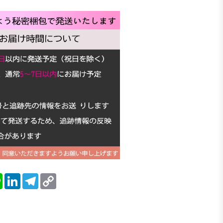
blr
Line
LinkedIn
Telegram
Copy
Link