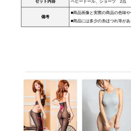
セット内容
ベビードール、ショーツ 2点
■商品画像と実際の商品の色味
備考
■商品には多少の糸ほつれ等が