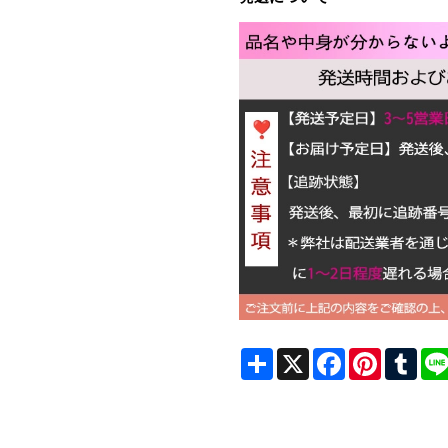
Share
X
Facebook
Pinterest
Tum