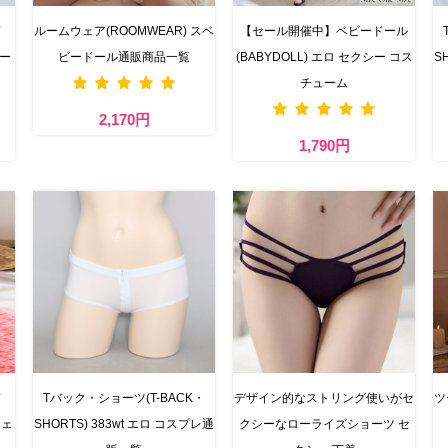
ド
ルームウェア(ROOMWEAR) スベ
【セール開催中】ベビードール
リー
ビードール通販商品一覧
(BABYDOLL) エロ セクシー コス
S
チューム
2,170円
1,790円
ド
Tバック・ショーツ(T-BACK・
デザイン的なストリング使いがセ
ツ
ジェ
SHORTS) 383wt エロ コスプレ通
クシーなローライズショーツ セ