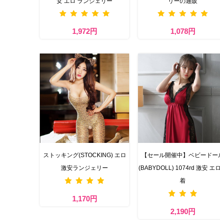
女 エロ ランジェリー
リーの通販
1,972円
1,078円
ストッキング(STOCKING) エロ
【セール開催中】ベビードー
激安ランジェリー
(BABYDOLL) 1074rd 激安 エ
着
1,170円
2,190円