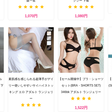
販一覧
クシー 下着
1,070円
1,080円
ル
素肌感を感じられる超薄手がデイ
【セール開催中】ブラ・ショーツ
【
ロ下
リー使いしやすいサイハイストッ
セット(BRA・SHORTS SET)
(
キング エロ アダルト ランジェリ
346bk アダルト ランジェリー
ー
1,522円