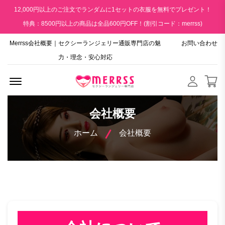
12,000円以上のご注文でランダムに1セットの衣服を無料でプレゼント！
特典：8500円以上の商品は全品600円OFF！(割引コード：merrss)
Merrss会社概要｜セクシーランジェリー通販専門店の魅
お問い合わせ
力・理念・安心対応
Menu Open
会社概要
ホーム
会社概要