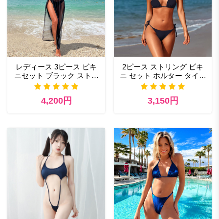
レディース 3ピース ビキ
2ピース ストリング ビキ
ニセット ブラック ストラ
ニ セット ホルター タイバ
ップ 水着 シースルー メッ
ック トライアングル ビキ
シュ スカート カバーアッ
ニとハイカット ビキニボ
4,200円
3,150円
プ付き
トム セクシー 水着