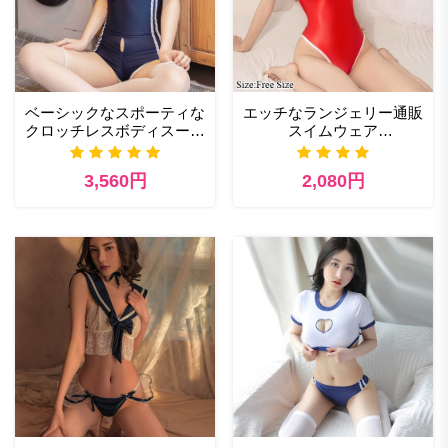
ベーシックなスポーティな
エッチなランジェリー通販
クロッチレスボディスーツ
スイムウェア
コスプレ エロ
(SWIMWEAR) ツーハッチ
ブラ
3,560円
2,080円