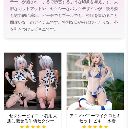
テールが施され、まるで誘惑するような印象を与えます。大
胆なカットアウトや、セクシーなバックデザインが、後ろ姿
も魅力的に演出。ビーチでもプールでも、視線を集めること
間違いなしのアイテムです。特別な日や夜にぴったりな、心
を引きつけるビキニです。
セクシービキニ 下乳を大
アニメバニーマイクロビキ
胆に魅せる牛柄セクシーマ
ニセット ビキニ 水着​
イクロビキニメイドコスプ