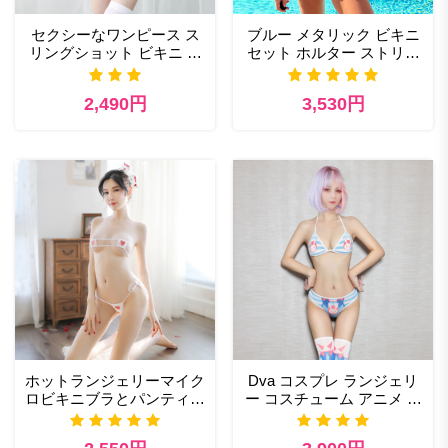
セクシーなワンピース ス
ブルー メタリック ビキニ
リングショット ビキニ 背
セット ホルター ストリン
中開き ハイカット 水着 調
グ ビキニ トップと G スト
節可能なGストリング 水
リング パンティ 2 ピース
2,490円
3,530円
着
水着
ホットランジェリーマイク
Dva コスプレ ランジェリ
ロビキニブラとパンティア
ー コスチューム アニメ マ
ニメコスプレセット
イクロビキニ かわいいブ
ラとパンティ サイハイソ