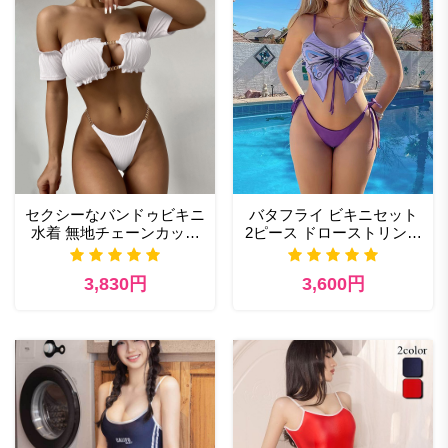
セクシーなバンドゥビキニ
バタフライ ビキニセット
水着 無地チェーンカット
2ピース ドローストリング
アウトツーピース水着
ビキニトップとストリング
ビキニボトム
3,830円
3,600円