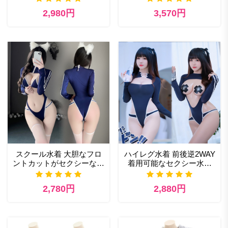
レ5点セット
2,980円
3,570円
スクール水着 大胆なフロ
ハイレグ水着 前後逆2WAY
ントカットがセクシーなハ
着用可能なセクシー水着
イレグ水着レオタード
セクシービキニ
2,780円
2,880円