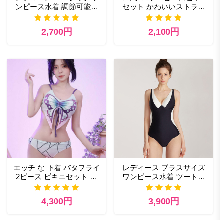
ンピース水着 調節可能な
セット かわいいストライ
ショルダーストラップ付き
プ コスプレランジェリー
クロッチスナップ水着
セット アニメ ベビードー
2,700円
2,100円
ル ひもビキニ
エッチ な 下着 バタフライ
レディース プラスサイズ
2ピース ビキニセット コ
ワンピース水着 ツートン
スプレ エロ
セクシー ディープV 水着
4,300円
3,900円