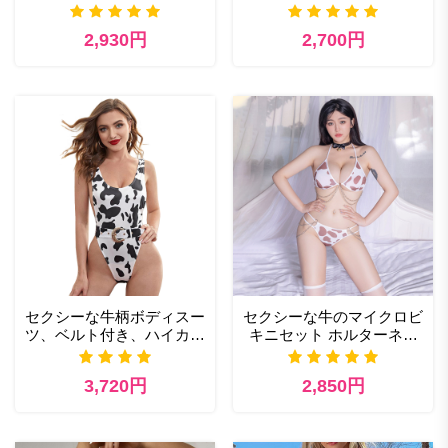
プ コスプレ ランジェリー
マイクロビキニ コスプレ
セット アニメ ビキニ 下着
ブラとパンティ セット
2,930円
2,700円
セクシーな牛柄ボディスー
セクシーな牛のマイクロビ
ツ、ベルト付き、ハイカッ
キニセット ホルターネッ
ト、背中が開いたワンピー
ク チェーン＆ストラップ
ス水着
ランジェリーセット
3,720円
2,850円