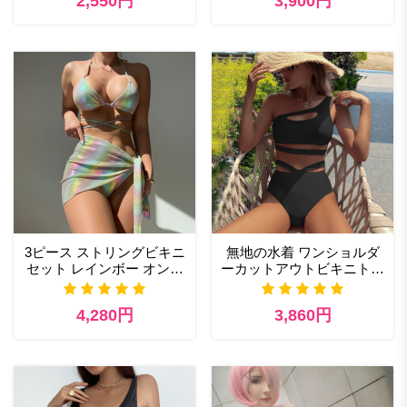
2,550円
3,900円
ックス付き
3ピース ストリングビキニ
無地の水着 ワンショルダ
セット レインボー オンブ
ーカットアウトビキニトッ
レ 水着 セクシーなホログ
プとハイウエスト水着ボト
ラフィック水着 カバーア
ム
4,280円
3,860円
ップシャツ付き