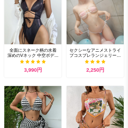
全面にスネーク柄の水着
セクシーなアニメストライ
深めのVネック 中空ボディ
プコスプレランジェリーか
ス ワンピース モノキニ
わいいマイクロビキニセッ
トかわいいブラとパンティ
3,990円
2,250円