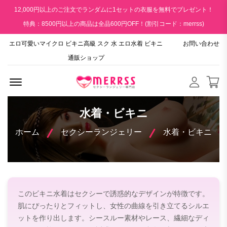
12,000円以上のご注文でランダムに1セットの衣服を無料でプレゼント！
特典：8500円以上の商品は全品600円OFF！(割引コード：merrss)
エロ可愛いマイクロ ビキニ高級 スク 水 エロ水着 ビキニ
お問い合わせ
通販ショップ
Menu Open
水着・ビキニ
ホーム
セクシーランジェリー
水着・ビキニ
このビキニ水着はセクシーで誘惑的なデザインが特徴です。
肌にぴったりとフィットし、女性の曲線を引き立てるシルエ
ットを作り出します。シースルー素材やレース、繊細なディ