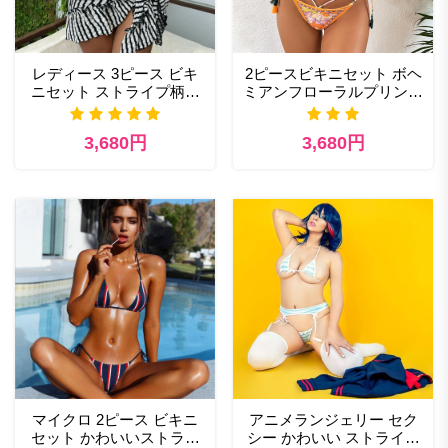
レディース 3ピース ビキ
2ピースビキニセット ボヘ
ニセット ストライプ柄水
ミアンフローラルプリント
着 ホルターネック タイサ
ビキニトップとタイサイド
イド トライアングルビキ
ビキニボトム
3,680円
3,680円
ニとカバーアップ ビーチ
スカート
マイクロ 2ピース ビキニ
アニメランジェリー セク
セット かわいいストライ
シー かわいい ストライプ