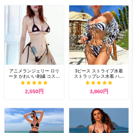
アニメランジェリー ロリ
3ピース ストライプ水着
ータ かわいい刺繍 コスプ
ストラップレス水着 ハイ
レ セクシー マイクロビキ
カット バンドゥビキニセ
ニ ブラとパンティセット
ット カバーアップシャツ
2,550円
3,860円
付き