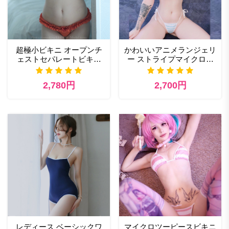
超極小ビキニ オープンチ
かわいいアニメランジェリ
ェストセパレートビキニ
ー ストライプマイクロビ
バンドゥビキニ
キニ コスプレ ブラとパン
ティセット
2,780円
2,700円
レディース ベーシックワ
マイクロツーピースビキニ