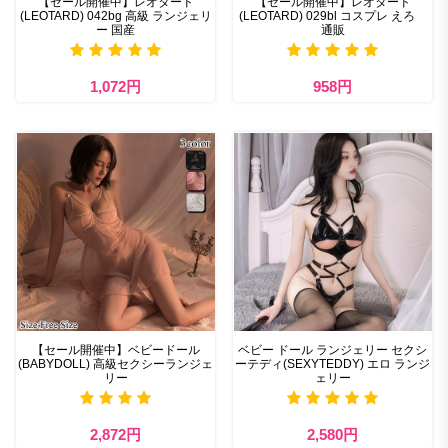
【セール開催中】レオタード
【セール開催中】レオタード
(LEOTARD) 042bg 高級 ランジェリ
(LEOTARD) 029bl コスプレ えろ
ー 国産
通販
1,072円
958円
【セール開催中】ベビードール
ベビー ドール ランジェリー セクシ
(BABYDOLL) 高級セクシーランジェ
ーテディ(SEXYTEDDY) エロ ランジ
リー
ェリー
2,872円
2,580円