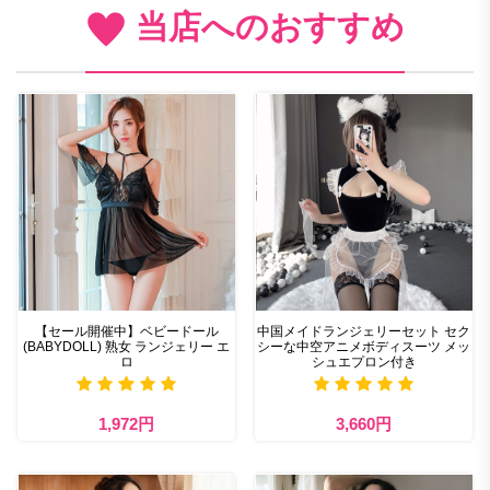
当店へのおすすめ
【セール開催中】ベビードール
中国メイドランジェリーセット セク
(BABYDOLL) 熟女 ランジェリー エ
シーな中空アニメボディスーツ メッ
ロ
シュエプロン付き
1,972円
3,660円