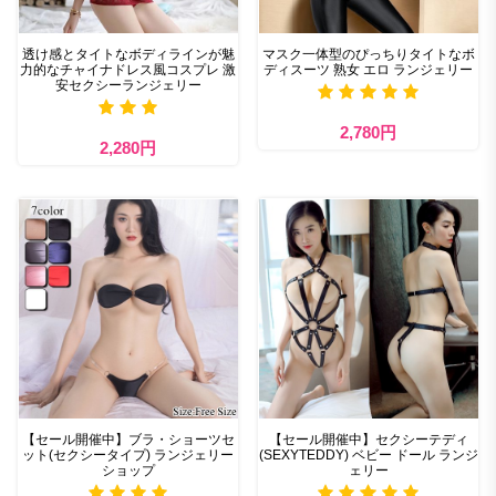
透け感とタイトなボディラインが魅
マスク一体型のぴっちりタイトなボ
力的なチャイナドレス風コスプレ 激
ディスーツ 熟女 エロ ランジェリー
安セクシーランジェリー
2,780円
2,280円
【セール開催中】ブラ・ショーツセ
【セール開催中】セクシーテディ
ット(セクシータイプ) ランジェリー
(SEXYTEDDY) ベビー ドール ランジ
ショップ
ェリー