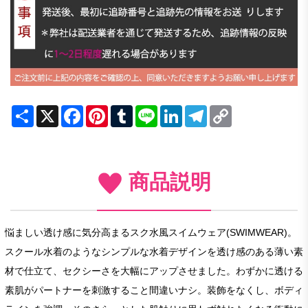
Share
X
Facebook
Pinterest
Tumblr
Line
LinkedIn
Telegram
Copy
Link
商品説明
悩ましい透け感に気分高まるスク水風スイムウェア(SWIMWEAR)。
スクール水着のようなシンプルな水着デザインを透け感のある薄い素
材で仕立て、セクシーさを大幅にアップさせました。わずかに透ける
素肌がパートナーを刺激すること間違いナシ。装飾をなくし、ボディ