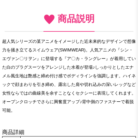
商品説明
超人気シリーズの某アニメをイメージした近未来的なデザインで想像
力を掻き立てるスイムウェア(SWIMWEAR)。人気アニメの『シン・
エヴァン〇リヲン』に登場する『ア〇カ・ラングレー』が着用してい
た白のプラグスーツをアレンジした水着が登場♪しっかりとしたエナ
メル風生地は艶感と締め付け感でボディラインを強調します。ハイネ
ックで顔まわりを引き締め、露出した肩や切れ込みの深いレッグなど
女性ならではの曲線美を余すことなくセクシーに表現してくれます。
オープンクロッチでさらに興奮度アップ♪背中側のファスナーで着脱
可能。
商品詳細