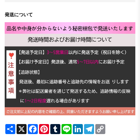
発送について
Share
X
Facebook
Pinterest
Tumblr
Line
LinkedIn
Telegram
Copy
Link