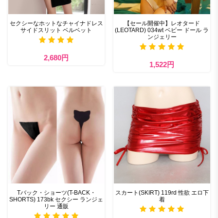
セクシーなホットなチャイナドレス
【セール開催中】レオタード
サイドスリット ベルベット
(LEOTARD) 034wt ベビー ドール ラ
ンジェリー
2,680円
1,522円
Tバック・ショーツ(T-BACK・
スカート(SKIRT) 119rd 性欲 エロ下
SHORTS) 173bk セクシー ランジェ
着
リー 通販