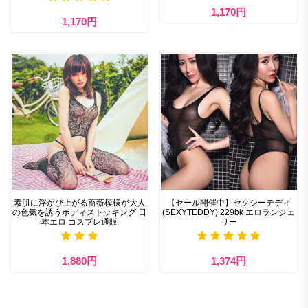
1,170円
1,170円
素肌に浮かび上がる薔薇模様が大人
【セール開催中】セクシーテディ
の色気を誘うボディストッキング 日
(SEXYTEDDY) 229bk エロランジェ
本エロ コスプレ通販
リー
1,880円
1,374円