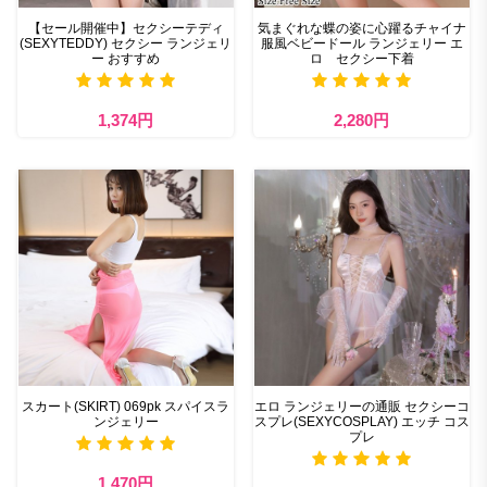
【セール開催中】セクシーテディ
気まぐれな蝶の姿に心躍るチャイナ
(SEXYTEDDY) セクシー ランジェリ
服風ベビードール ランジェリー エ
ー おすすめ
ロ セクシー下着
1,374円
2,280円
スカート(SKIRT) 069pk スパイスラ
エロ ランジェリーの通販 セクシーコ
ンジェリー
スプレ(SEXYCOSPLAY) エッチ コス
プレ
1,470円