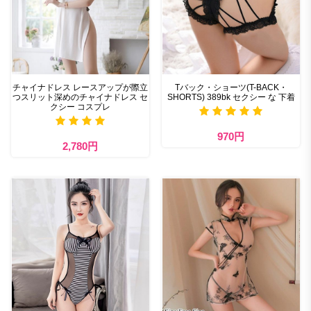
チャイナドレス レースアップが際立
Tバック・ショーツ(T-BACK・
つスリット深めのチャイナドレス セ
SHORTS) 389bk セクシー な 下着
クシー コスプレ
970円
2,780円