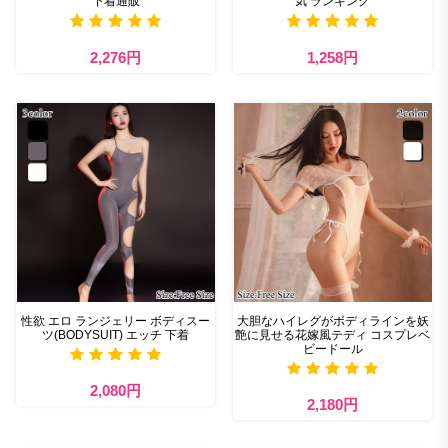
下着通販
気 ランキング
2,276円
1,258円
性欲 エロ ランジェリー ボディスー
大胆なハイレグがボディラインを妖
ツ(BODYSUIT) エッチ 下着
艶に見せる花嫁風テディ コスプレベ
ビードール
2,080円
2,180円