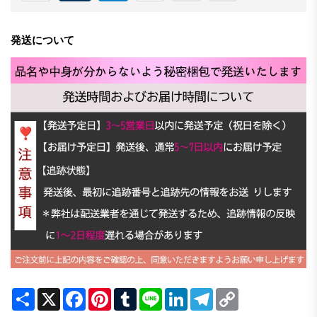
発送について
Share
X
Facebook
Pinterest
Tumblr
Line
LinkedIn
Telegram
Copy
Link