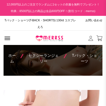
12,000円以上のご注文でランダムに1セットの衣服を無料でプレゼント！
特典：8500円以上の商品は全品600円OFF！(割引コード：merrss)
Tバック・ショーツ(T-BACK・SHORTS) 130rd コスプレ
お問い合わせ
えろ
Menu Open
ホー
セクシーランジェ
Tバック・ショ
ム
リー
ーツ