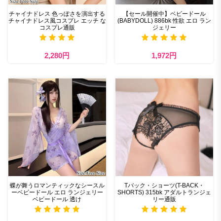
チャイナドレス 色っぽさを演出する
【セール開催中】ベビードール
チャイナドレス風コスプレ エッチ な
(BABYDOLL) 886bk 性欲 エロ ラン
コスプレ通販
ジェリー
2,280円
1,972円
蝶が舞うロマンティックなシースル
Tバック・ショーツ(T-BACK・
ーベビードール エロ ランジェリー
SHORTS) 315bk アダルトランジェ
ベビードール 透け​
リー通販