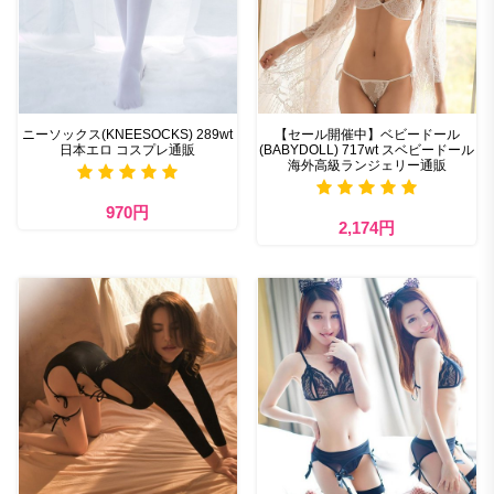
ニーソックス(KNEESOCKS) 289wt
【セール開催中】ベビードール
日本エロ コスプレ通販
(BABYDOLL) 717wt スベビードール
海外高級ランジェリー通販
970円
2,174円