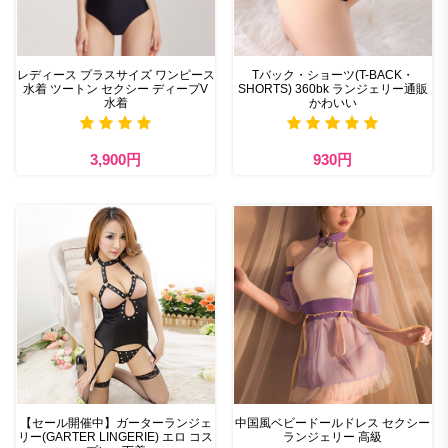
レディース プラスサイズ ワンピース
Tバック・ショーツ(T-BACK・
水着 ツートン セクシー ディープV
SHORTS) 360bk ランジェリー通販
水着
かわいい
3,900円
930円
【セール開催中】ガーターランジェ
中国風ベビードールドレス セクシー
リー(GARTER LINGERIE) エロ コス
ランジェリー 高級