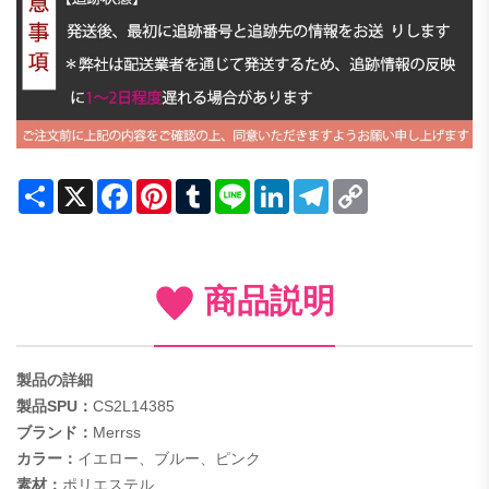
Share
X
Facebook
Pinterest
Tumblr
Line
LinkedIn
Telegram
Copy
Link
商品説明
製品の詳細
製品SPU：
CS2L14385
ブランド：
Merrss
カラー：
イエロー、ブルー、ピンク
素材：
ポリエステル