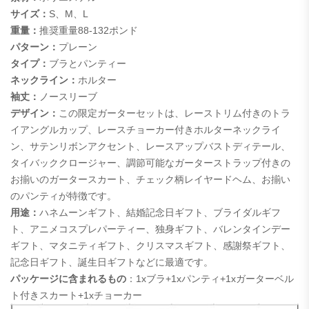
サイズ：
S、M、L
重量：
推奨重量88-132ポンド
パターン：
プレーン
タイプ：
ブラとパンティー
ネックライン：
ホルター
袖丈：
ノースリーブ
デザイン：
この限定ガーターセットは、レーストリム付きのトラ
イアングルカップ、レースチョーカー付きホルターネックライ
ン、サテンリボンアクセント、レースアップバストディテール、
タイバッククロージャー、調節可能なガーターストラップ付きの
お揃いのガータースカート、チェック柄レイヤードヘム、お揃い
のパンティが特徴です。
用途：
ハネムーンギフト、結婚記念日ギフト、ブライダルギフ
ト、アニメコスプレパーティー、独身ギフト、バレンタインデー
ギフト、マタニティギフト、クリスマスギフト、感謝祭ギフト、
記念日ギフト、誕生日ギフトなどに最適です。
パッケージに含まれるもの
：1xブラ+1xパンティ+1xガーターベル
ト付きスカート+1xチョーカー