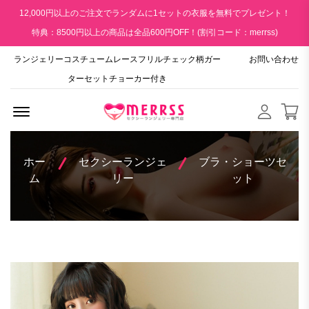
12,000円以上のご注文でランダムに1セットの衣服を無料でプレゼント！
特典：8500円以上の商品は全品600円OFF！(割引コード：merrss)
ランジェリーコスチュームレースフリルチェック柄ガー
お問い合わせ
ターセットチョーカー付き
Menu Open
ホー
セクシーランジェ
ブラ・ショーツセ
ム
リー
ット