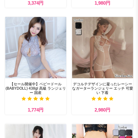
3,374円
1,980円
【セール開催中】ベビードール
デコルテデザインに凝ったレーシー
(BABYDOLL) 438gl 高級 ランジェリ
なガーターランジェリー エッチ 可愛
ー 国産
い 下着
1,774円
2,980円