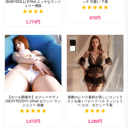
(BABYDOLL) 970rd エッチなランジ
ッチ 可愛い 下着
ェリー通販
970円
1,774円
【セール開催中】セクシーテディ
複数のレース素材が美しいコントラ
(SEXYTEDDY) 105wt セクシー ラン
ストを描くベビードール ランジェリ
ジェリー 画像
ー エロ セクシー下着
1,072円
3,280円