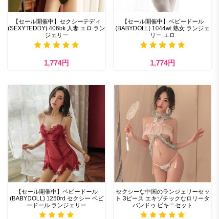
【セール開催中】セクシーテディ
【セール開催中】ベビードール
(SEXYTEDDY) 406bk 人妻 エロ ラン
(BABYDOLL) 1044wt 熟女 ランジェ
ジェリー
リー エロ
1,774円
1,774円
【セール開催中】ベビードール
セクシーな中国のランジェリーセッ
(BABYDOLL) 1250rd セクシー ベビ
ト 3ピース エキゾチックなロリータ
ードール ランジェリー
バンドゥ ビキニセット