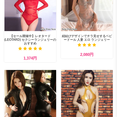
【セール開催中】レオタード
紐結びデザインでチラ見せするベビ
(LEOTARD) セクシーランジェリーの
ードール 人妻 エロ ランジェリー
おすすめ
2,080円
1,374円