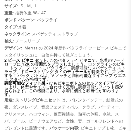
サイズ:
S、M、L
重量:
推奨体重 88-147
ポンド パターン:
バタフライ
タイプ:
水着
ネックライン:
スパゲッティ ストラップ
袖丈:
ノースリーブ
デザイン:
Merrss の 2024 年新作バタフライ ツーピース ビキニで
スタイリッシュに、自信を持って泳ぎましょう。
2 ピース ビキニ セット
: このバタフライ ビキニで、水着のワード
ローブに Y2K の雰囲気をプラスしましょう。ロングラインのビキ
ニ トップ、フロントにバタフライ、調節可能なスパゲッティ スト
ラップ、ドローストリング タイのディテールが特徴です。マッチ
する T バック ボトムは、V ノッチと調節可能なタイアップ ウエス
ト スタイルが特徴です。
調節可能なフィット感
-
ひもビキニボトムのセルフタイデザイン
により、体型やサイズに合わせて完璧に調節可能なフィット感が
得られます。この機能により、水着に個性と独自性が加わりま
す。
用途:
ストリングビキニセット
は、バレンタインデー、結婚式の
夜、ダンスレイブ、音楽フェスティバル、クラブ、パーティー、
クリスマス、ハロウィン、仮面舞踏会、熱帯の休暇、水泳、ス
パ、プール、ビーチウェアなど、女性、妻、ガールフレンドへの
プレゼントに最適です。
パッケージ内容:
ビキニトップ 1 枚、ビキ