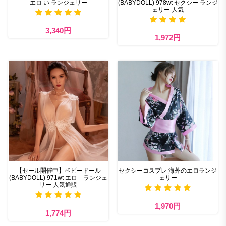
エロ い ランジェリー
(BABYDOLL) 978wt セクシー ランジ
ェリー 人気
3,340円
1,972円
【セール開催中】ベビードール
セクシーコスプレ 海外のエロランジ
(BABYDOLL) 971wt エロ ランジェ
ェリー
リー 人気通販
1,970円
1,774円