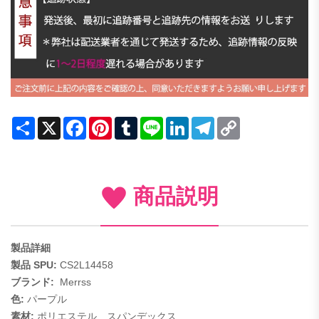
Share
X
Facebook
Pinterest
Tumblr
Line
LinkedIn
Telegram
Copy
Link
商品説明
製品詳細
製品 SPU:
CS2L14458
ブランド:
Merrss
色:
パープル
素材:
ポリエステル、スパンデックス