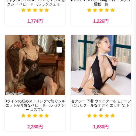
クシー ベビードール ランジェリー
通販一覧
1,774円
1,226円
3ラインの細めストリングで紡ぐシル
セクシー 下着​ ウェイターをモチーフ
エットが可憐なベビードール セクシ
にしたクールなテディ エッチ な 下
ー コスプレ
着
2,280円
1,680円