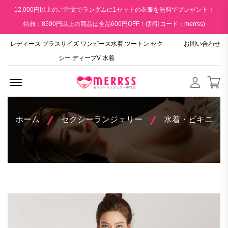
12,000円以上のご注文でランダムに1セットの衣服を無料でプレゼント！
特典：8500円以上の商品は全品600円OFF！(割引コード：merrss)
レディース プラスサイズ ワンピース水着 ツートン セク
お問い合わせ
シー ディープV 水着
Menu Open
ホーム
セクシーランジェリー
水着・ビキニ