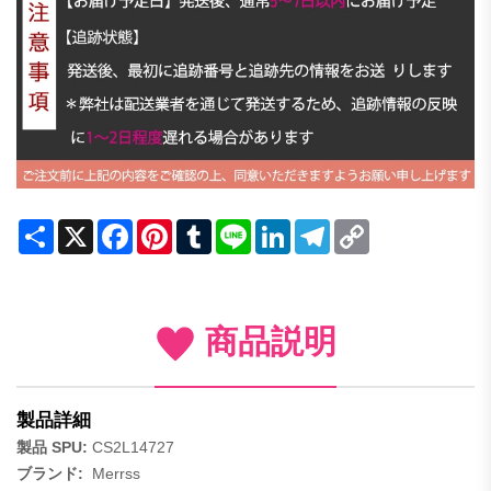
Share
X
Facebook
Pinterest
Tumblr
Line
LinkedIn
Telegram
Copy
Link
商品説明
製品詳細
製品 SPU:
CS2L14727
ブランド:
Merrss