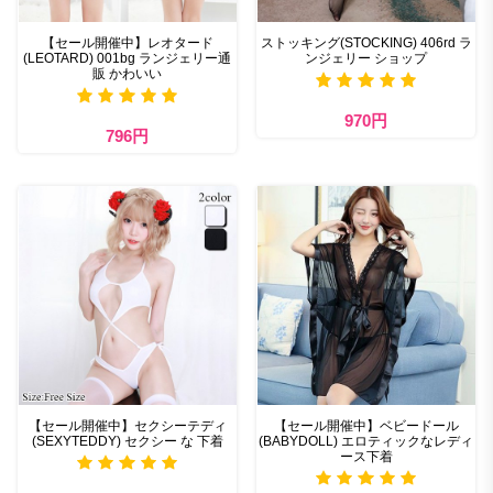
【セール開催中】レオタード
ストッキング(STOCKING) 406rd ラ
(LEOTARD) 001bg ランジェリー通
ンジェリー ショップ
販 かわいい
970円
796円
【セール開催中】セクシーテディ
【セール開催中】ベビードール
(SEXYTEDDY) セクシー な 下着
(BABYDOLL) エロティックなレディ
ース下着