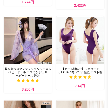
1,774円
2,422円
蝶が舞うロマンティックなシースル
【セール開催中】レオタード
ーベビードール エロ ランジェリー
(LEOTARD) 001pp 性欲 エロ下着
ベビードール 透け​
814円
3,280円