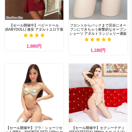
【セール開催中】ベビードール
フロントからバックまで完全にオー
(BABYDOLL) 激安 アダルトエロ下着
プンにできちゃう衝撃的なオープン
ショーツ アダルトランジェリー通販
1,980円
1,180円
【セール開催中】ブラ・ショーツセ
【セール開催中】セクシーテディ
ット(BRA・SHORTS SET) 199sv セ
(SEXYTEDDY) 386bg エロ コスプレ