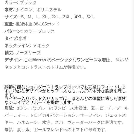
カラー:
ブラック
素材:
ナイロン、ポリエステル
サイズ:
S、M、L、XL、2XL、3XL、4XL、5XL
重量:
推奨体重 88-165ポンド
パターン:
カラー ブロック
タイプ:
水着
ネックライン:
V ネック
袖丈:
ノースリーブ
デザイン:
この
Merrss のベーシックなワンピース水着は、
深い V
ネックとコントラストのトリムが特徴です。
調節可能なショルダーストラップはいつでも完璧にフィットしま
す。巧妙なデザインがヒップ、太もも、お尻の余分な脂肪を隠し
ます。
ワイヤー入りパッド入りカップは、ほとんどの体型に適した微妙
なシェイプとサポートを提供します。
用途:
セクシーなブルーのワンピース水着は、夏、ビーチ、プール
パーティー、トロピカルバケーション、サーフィン、ジェットス
キー、ハネムーン、水泳、スパ、ウォーターパークに最適です。
母親、妻、娘、ガールフレンドへのギフトに最適です。