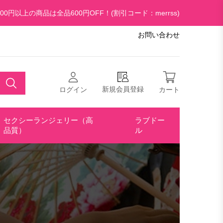
00円以上の商品は全品600円OFF！(割引コード：merrss)
お問い合わせ
新規会員登録
ログイン
カート
セクシーランジェリー（高
ラブドー
品質）
ル