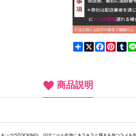
Share
X
Facebook
Pinterest
Tum
商品説明
ング(STOCKING)。10デニール生地にキラキラと輝きを放つラメ