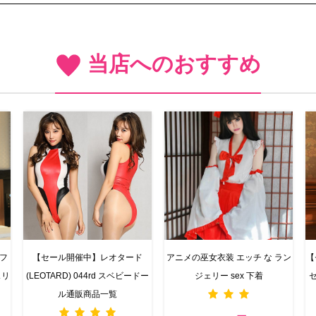
当店へのおすすめ
ーフ
【セール開催中】レオタード
アニメの巫女衣装 エッチ な ラン
【
ェリ
(LEOTARD) 044rd スベビードー
ジェリー sex 下着
セ
ル通販商品一覧