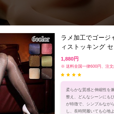
ラメ加工でゴージ
ィストッキング セ
1,880円
※ 送料全国一律600円、注文
柔らかな質感と伸縮性を
整え、どんなシーンにも
が特徴で、シンプルなが
し、長時間履いても心地