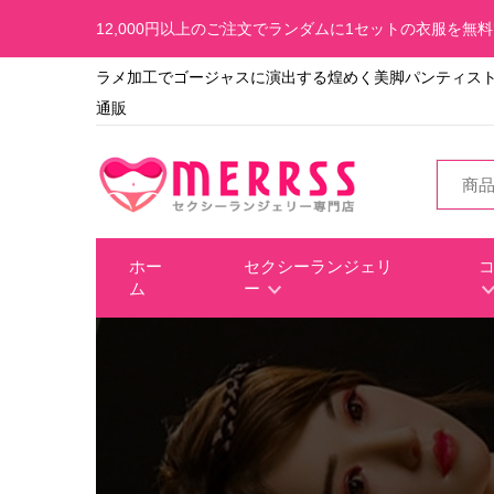
12,000円以上のご注文でランダムに1セットの衣服を無
ラメ加工でゴージャスに演出する煌めく美脚パンティスト
通販
ホー
セクシーランジェリ
ム
ー