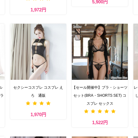
5,900円
1,972円
ル
セクシーコスプレ コスプレ え
【セール開催中】ブラ・ショーツ
レ
 ラ
ろ 通販
セット(BRA・SHORTS SET) コ
スプレ セックス
1,970円
1,522円