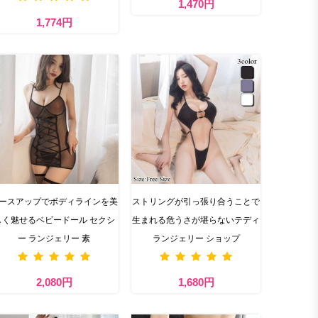
1,470円
1,774円
ースアップでボディラインを美
ストリングが引っ張り合うことで
しく魅せるベビードール セクシ
生まれる危うさが堪らないテディ
ー ランジェリー 素
ランジェリー ショップ
2,080円
1,680円