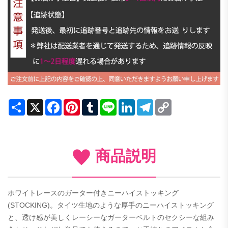
Share
X
Facebook
Pinterest
Tumblr
Line
LinkedIn
Telegram
Copy
Link
商品説明
ホワイトレースのガーター付きニーハイストッキング
(STOCKING)。タイツ生地のような厚手のニーハイストッキング
と、透け感が美しくレーシーなガーターベルトのセクシーな組み