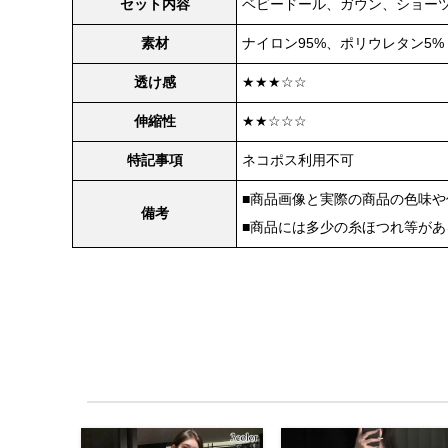
セット内容
ベビードール、ガウン、ショーツ
素材
ナイロン95%、ポリウレタン5%
透け感
★★★☆☆
伸縮性
★★☆☆☆
特記事項
ネコポス利用不可
■商品画像と実際の商品の色味
備考
■商品には多少の糸ほつれ等が