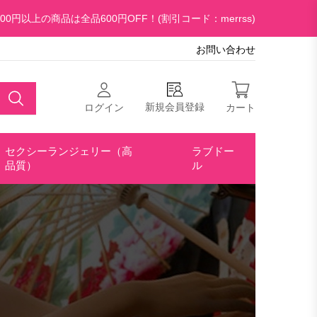
00円以上の商品は全品600円OFF！(割引コード：merrss)
お問い合わせ
新規会員登録
ログイン
カート
セクシーランジェリー（高
ラブドー
品質）
ル