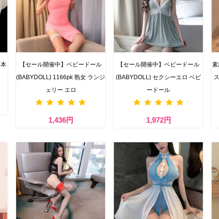
日本
【セール開催中】ベビードール
【セール開催中】ベビードール
素
(BABYDOLL) 1166pk 熟女 ランジ
(BABYDOLL) セクシーエロ ベビ
ス
ェリー エロ
ードール
1,436円
1,972円