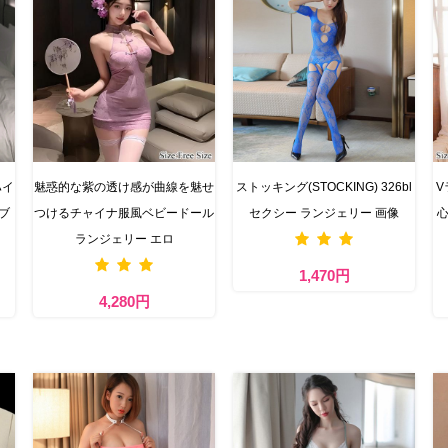
ハイ
魅惑的な紫の透け感が曲線を魅せ
ストッキング(STOCKING) 326bl
V
ブ
つけるチャイナ服風ベビードール
セクシー ランジェリー 画像
心
ランジェリー エロ
1,470円
4,280円