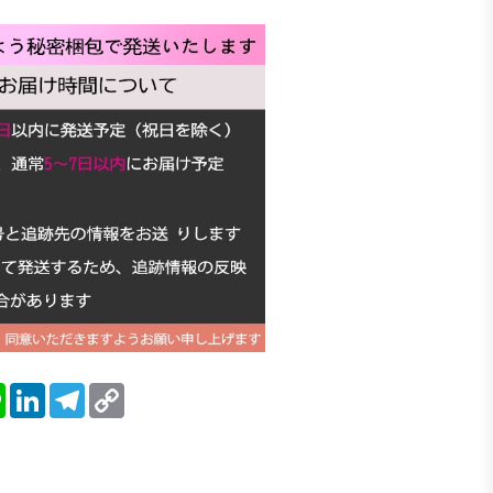
blr
Line
LinkedIn
Telegram
Copy
Link