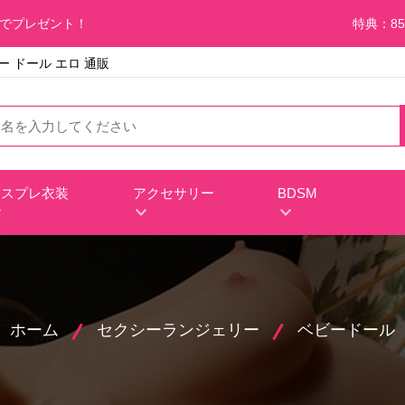
料でプレゼント！
特典：85
ビー ドール エロ 通販
コスプレ衣装
アクセサリー
BDSM
ホーム
セクシーランジェリー
ベビードール