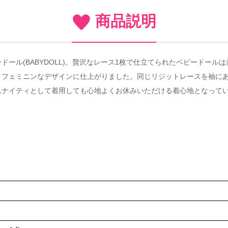
商品説明
ール(BABYDOLL)。贅沢なレース1枚で仕立てられたベビードー
くフェミニンなデザインに仕上がりました。同じリジットレースを袖に
んナイティとして着用しても心地よくお休みいただける着心地となってい