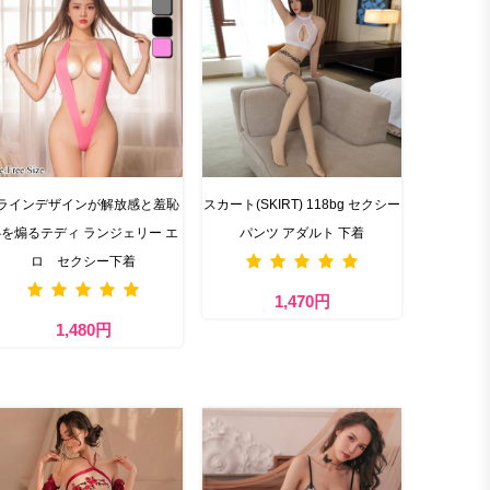
ラインデザインが解放感と羞恥
スカート(SKIRT) 118bg セクシー
を煽るテディ ランジェリー エ
パンツ アダルト 下着
ロ セクシー下着
1,470円
1,480円