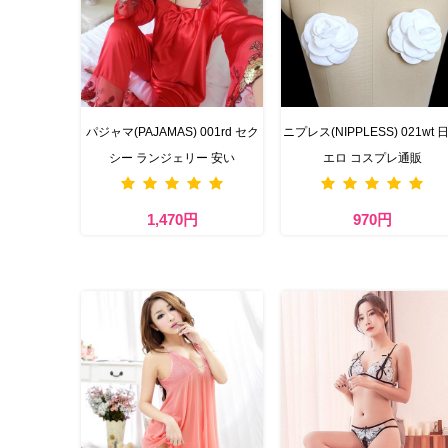
パジャマ(PAJAMAS) 001rd セク
ニプレス(NIPPLESS) 021wt 
シー ランジェリー 安い
エロ コスプレ通販
1,470円
970円