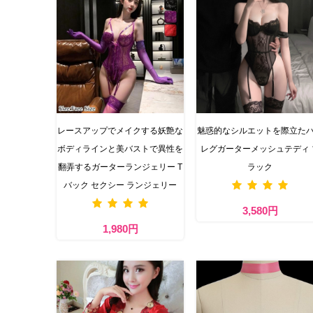
レースアップでメイクする妖艶な
魅惑的なシルエットを際立た
ボディラインと美バストで異性を
レグガーターメッシュテディ 
翻弄するガーターランジェリー T
ラック
バック セクシー ランジェリー
3,580円
1,980円