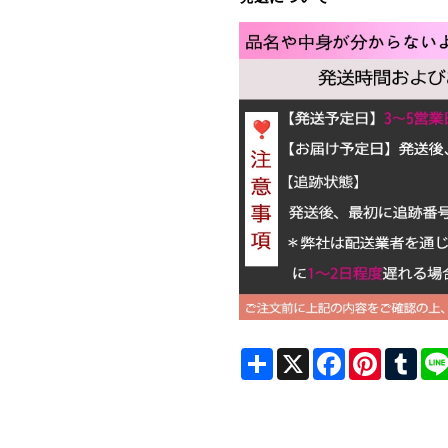
Share
X
Facebook
Pinterest
Tum