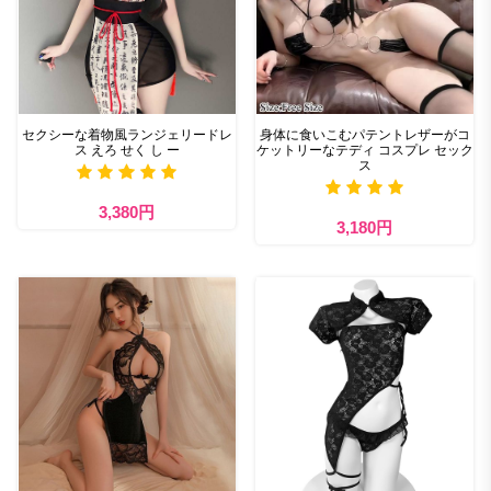
セクシーな着物風ランジェリードレ
身体に食いこむパテントレザーがコ
ス えろ せく し ー
ケットリーなテディ コスプレ セック
ス
3,380円
3,180円