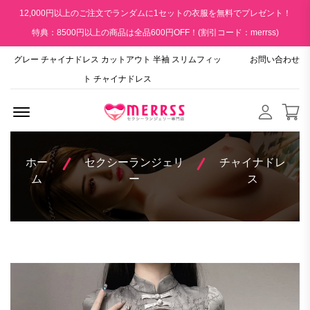
12,000円以上のご注文でランダムに1セットの衣服を無料でプレゼント！
特典：8500円以上の商品は全品600円OFF！(割引コード：merrss)
グレー チャイナドレス カットアウト 半袖 スリムフィッ
お問い合わせ
ト チャイナドレス
Menu Open
ホー
セクシーランジェリ
チャイナドレ
ム
ー
ス