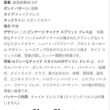
重量:
推奨体重88-137
ポンド パターン:
花柄
タイプ:
チャイナドレス
ネックライン:
スタンドカラー
袖丈:
半袖
デザイン:
この
ビンテージ チャイナ スプリット ドレスは
、伝統
的なチャイナ バックルのディテールが施されたクラシックなレト
ロなスタンドカラー、ショート パフスリーブ、フロント キーホー
ル デザイン、レースアップ付きのウエストのくり抜き、サイド ス
リットの裾、背面の隠しジッパー開閉が特徴です。
用途:
セクシーなチャイナ スタイルのボディコン ドレス
は、カク
テル パーティー、ダンス パーティー、デート、パーティー、結婚
式、ナイトライフ、クラブ、夜のお出かけ、休暇、普段着、誕生
日、ビジネス ディナー、ハロウィン パーティー、コスプレ パーテ
ィー、ステージ ドレス、クリスマス パーティー、その他の特別な
用途に最適です。
パッケージ内容:
チャイナ ドレス 1 枚 (ストリング ベルトは付属
しません)。