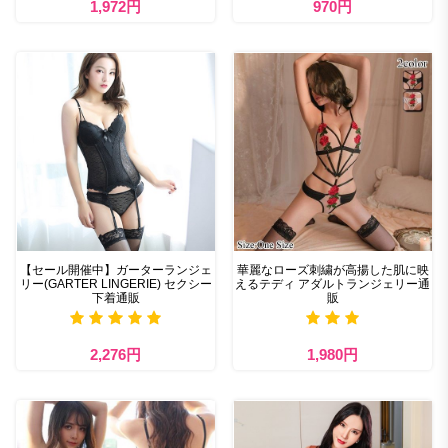
1,972円
970円
【セール開催中】ガーターランジェ
華麗なローズ刺繍が高揚した肌に映
リー(GARTER LINGERIE) セクシー
えるテディ アダルトランジェリー通
下着通販
販
2,276円
1,980円