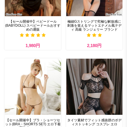
【セール開催中】ベビードール
極細Gストリングで究極な解放感に
(BABYDOLL) スベビードールおすす
刺激を覚えるマットエナメル風テデ
めの通販
ィ 高級 ランジェリー ブランド
1,980円
2,180円
【セール開催中】ブラ・ショーツセ
タイツ素材でフィット感抜群のボデ
ット(BRA・SHORTS SET) エロ下着
ィストッキング コスプレ エロ