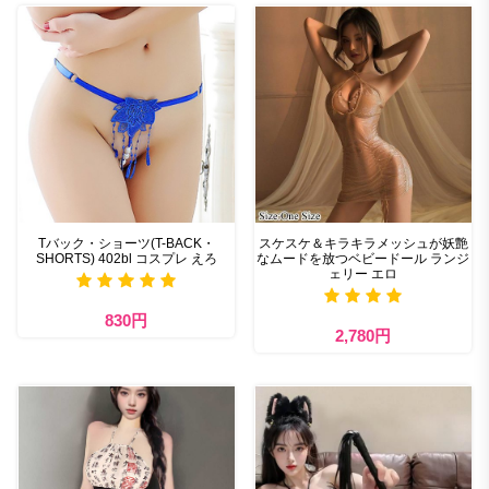
Tバック・ショーツ(T-BACK・
スケスケ＆キラキラメッシュが妖艶
SHORTS) 402bl コスプレ えろ
なムードを放つベビードール ランジ
ェリー エロ
830円
2,780円