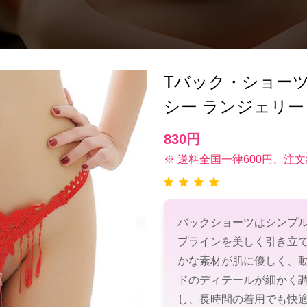
Tバック・ショーツ(T-
シー ランジェリー
830円
※ 送料全国一律600円、注文
バックショーツはシンプ
プラインを美しく引き立
かな素材が肌に優しく、
ドのディテールが細かく
し、長時間の着用でも快