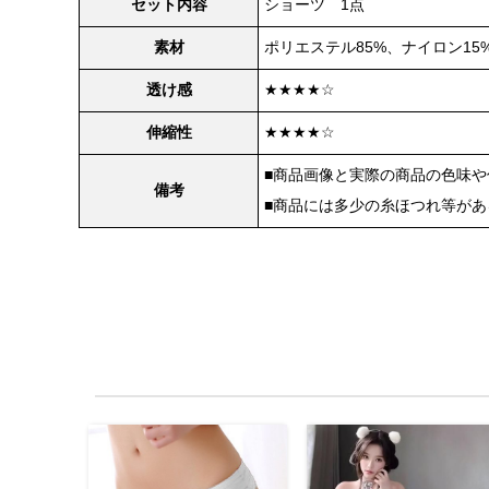
セット内容
ショーツ 1点
素材
ポリエステル85%、ナイロン15
透け感
★★★★☆
伸縮性
★★★★☆
■商品画像と実際の商品の色味
備考
■商品には多少の糸ほつれ等が