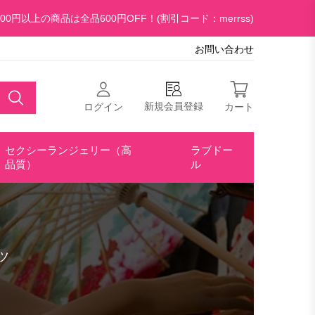
00円以上の商品は全品600円OFF！(割引コード：merrss)
お問い合わせ
新規会員登録
ログイン
カート
セクシーランジェリー（高
ラブドー
品質）
ル
ツ