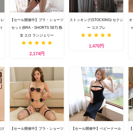
ドレ
【セール開催中】ブラ・ショーツ
ストッキング(STOCKING) セクシ
オ
ット
セット(BRA・SHORTS SET) 熟
ー コスプレ
女 エロ ランジェリー
1,470円
2,174円
透け
【セール開催中】ブラ・ショーツ
【セール開催中】ベビードール
【