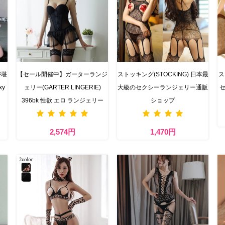
が堪
【セール開催中】ガーターランジ
ストッキング(STOCKING) 日本最
ス
y
ェリー(GARTER LINGERIE)
大級のセクシーランジェリー通販
セ
396bk 性欲 エロ ランジェリー
ショップ
2,574円
1,470円