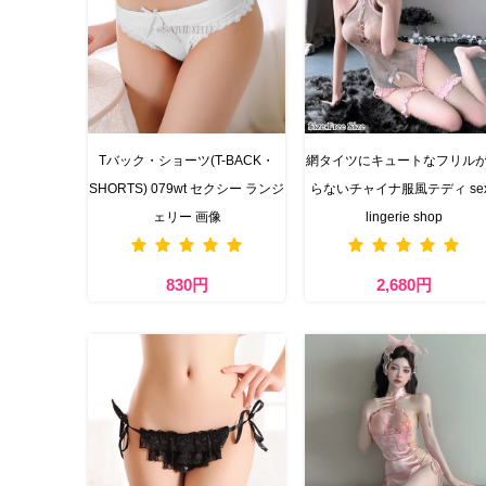
Tバック・ショーツ(T-BACK・
網タイツにキュートなフリル
SHORTS) 079wt セクシー ランジ
らないチャイナ服風テディ sex
ェリー 画像
lingerie shop
830円
2,680円