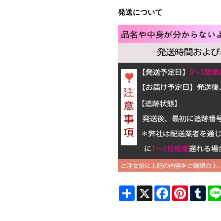
発送について
Share
X
Facebook
Pinterest
Tum