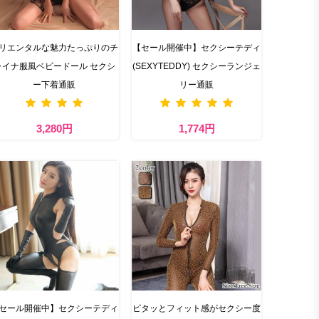
リエンタルな魅力たっぷりのチ
【セール開催中】セクシーテディ
ャイナ服風ベビードール セクシ
(SEXYTEDDY) セクシーランジェ
ー下着通販
リー通販
3,280円
1,774円
セール開催中】セクシーテディ
ピタッとフィット感がセクシー度