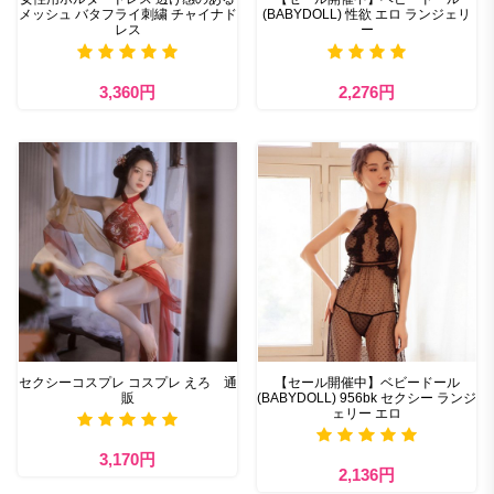
メッシュ バタフライ刺繍 チャイナド
(BABYDOLL) 性欲 エロ ランジェリ
レス
ー
3,360円
2,276円
セクシーコスプレ コスプレ えろ 通
【セール開催中】ベビードール
販
(BABYDOLL) 956bk セクシー ランジ
ェリー エロ
3,170円
2,136円