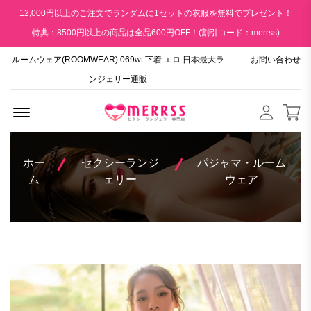
12,000円以上のご注文でランダムに1セットの衣服を無料でプレゼント！
特典：8500円以上の商品は全品600円OFF！(割引コード：merrss)
ルームウェア(ROOMWEAR) 069wt 下着 エロ 日本最大ラ
お問い合わせ
ンジェリー通販
Menu Open
ホー
セクシーランジ
パジャマ・ルーム
ム
ェリー
ウェア