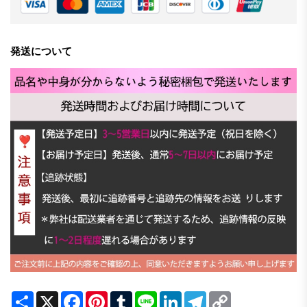
発送について
Share
X
Facebook
Pinterest
Tumblr
Line
LinkedIn
Telegram
Copy