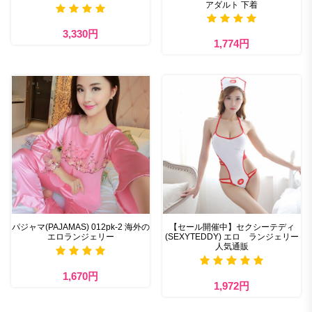
アダルト 下着
3,330円
1,774円
パジャマ(PAJAMAS) 012pk-2 海外の
【セール開催中】セクシーテディ
エロランジェリー
(SEXYTEDDY) エロ ランジェリー
人気通販
1,670円
1,972円