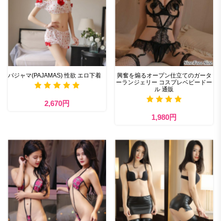
パジャマ(PAJAMAS) 性欲 エロ下着
興奮を煽るオープン仕立てのガータ
ーランジェリー コスプレベビードー
ル 通販
2,670円
1,980円