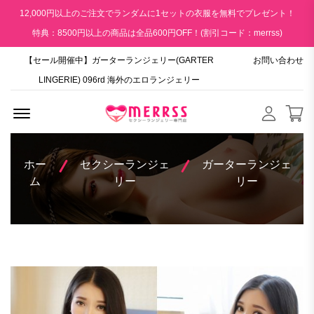
12,000円以上のご注文でランダムに1セットの衣服を無料でプレゼント！
特典：8500円以上の商品は全品600円OFF！(割引コード：merrss)
【セール開催中】ガーターランジェリー(GARTER
お問い合わせ
LINGERIE) 096rd 海外のエロランジェリー
Menu Open
ホー
セクシーランジェ
ガーターランジェ
ム
リー
リー