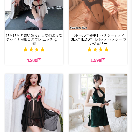
ひらひらと舞い降りた天女のような
【セール開催中】セクシーテディ
チャイナ服風コスプレ エッチ な 下
(SEXYTEDDY) Tバック セクシー ラ
着
ンジェリー
4,280円
1,596円