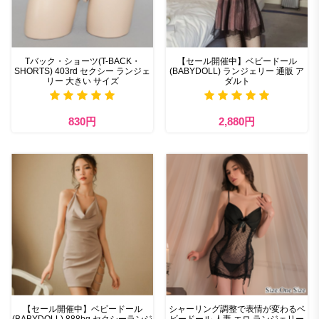
Tバック・ショーツ(T-BACK・
【セール開催中】ベビードール
SHORTS) 403rd セクシー ランジェ
(BABYDOLL) ランジェリー 通販 ア
リー 大きい サイズ
ダルト
830円
2,880円
【セール開催中】ベビードール
シャーリング調整で表情が変わるベ
(BABYDOLL) 888bg セクシーランジ
ビードール 人妻 エロ ランジェリー