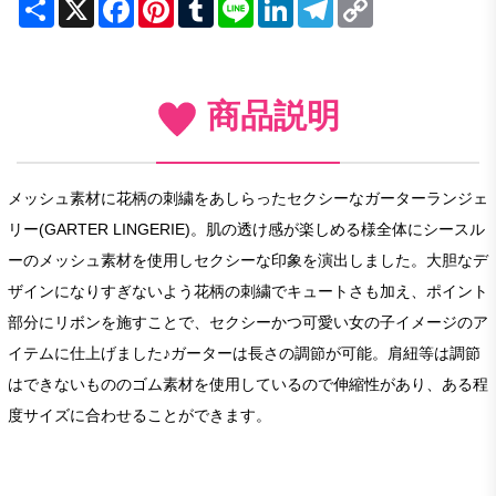
Share
X
Facebook
Pinterest
Tumblr
Line
LinkedIn
Telegram
Copy
Link
商品説明
メッシュ素材に花柄の刺繍をあしらったセクシーなガーターランジェ
リー(GARTER LINGERIE)。肌の透け感が楽しめる様全体にシースル
ーのメッシュ素材を使用しセクシーな印象を演出しました。大胆なデ
ザインになりすぎないよう花柄の刺繍でキュートさも加え、ポイント
部分にリボンを施すことで、セクシーかつ可愛い女の子イメージのア
イテムに仕上げました♪ガーターは長さの調節が可能。肩紐等は調節
はできないもののゴム素材を使用しているので伸縮性があり、ある程
度サイズに合わせることができます。