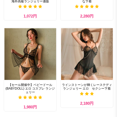
海外高級ランジェリー通販
な下着
1,072円
2,280円
【セール開催中】ベビードール
ラインストーンが輝くレーステディ
(BABYDOLL) エロ コスプレ ランジ
ランジェリー エロ セクシー下着
ェリー
2,180円
1,980円