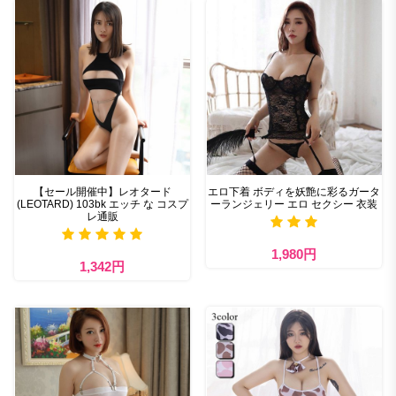
【セール開催中】レオタード
エロ下着 ボディを妖艶に彩るガータ
(LEOTARD) 103bk エッチ な コスプ
ーランジェリー エロ セクシー 衣装
レ通販
1,980円
1,342円