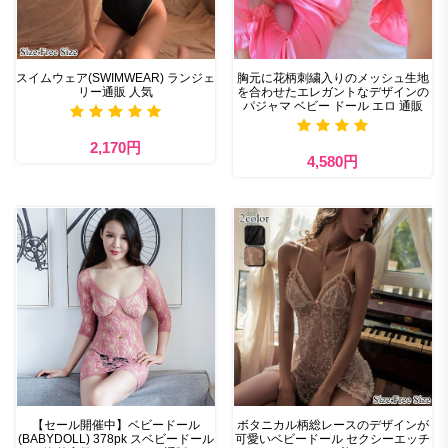
スイムウェア(SWIMWEAR) ランジェ
胸元に花柄刺繍入りのメッシュ生地
リー通販 人気
を合わせたエレガントなデザインの
パジャマ ベビー ドール エロ 通販
2,170円
4,580円
【セール開催中】ベビードール
ボタニカル柄総レースのデザインが
(BABYDOLL) 378pk スベビードール
可愛いベビードール セクシーエッチ