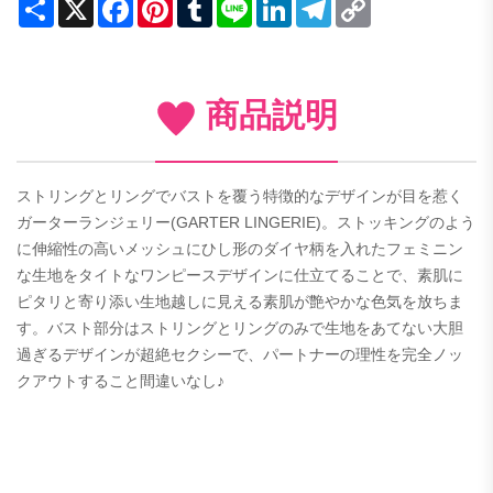
Share
X
Facebook
Pinterest
Tumblr
Line
LinkedIn
Telegram
Copy
Link
商品説明
ストリングとリングでバストを覆う特徴的なデザインが目を惹く
ガーターランジェリー(GARTER LINGERIE)。ストッキングのよう
に伸縮性の高いメッシュにひし形のダイヤ柄を入れたフェミニン
な生地をタイトなワンピースデザインに仕立てることで、素肌に
ピタリと寄り添い生地越しに見える素肌が艶やかな色気を放ちま
す。バスト部分はストリングとリングのみで生地をあてない大胆
過ぎるデザインが超絶セクシーで、パートナーの理性を完全ノッ
クアウトすること間違いなし♪