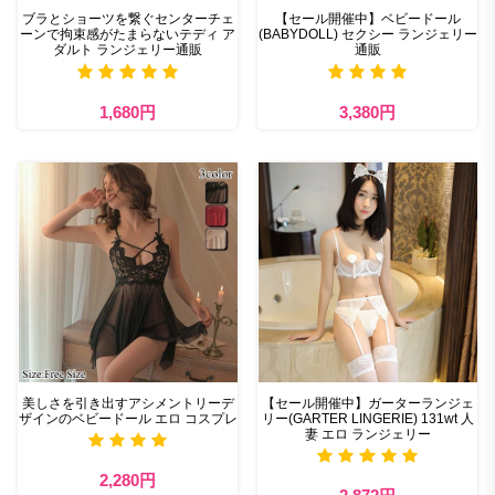
ブラとショーツを繋ぐセンターチェ
【セール開催中】ベビードール
ーンで拘束感がたまらないテディ ア
(BABYDOLL) セクシー ランジェリー
ダルト ランジェリー通販
通販
1,680円
3,380円
美しさを引き出すアシメントリーデ
【セール開催中】ガーターランジェ
ザインのベビードール エロ コスプレ
リー(GARTER LINGERIE) 131wt 人
妻 エロ ランジェリー
2,280円