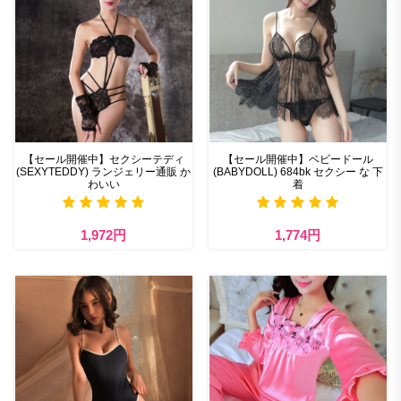
【セール開催中】セクシーテディ
【セール開催中】ベビードール
(SEXYTEDDY) ランジェリー通販 か
(BABYDOLL) 684bk セクシー な 下
わいい
着
1,972円
1,774円