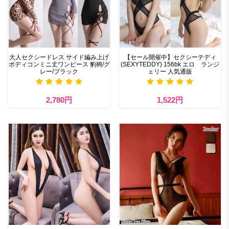
大人セクシードレス サイド編み上げ
【セール開催中】セクシーテディ
ボディコンミニ丈ワンピース 豹柄/グ
(SEXYTEDDY) 156bk エロ ランジ
レー/ブラック
ェリー 人気通販
2,780円
1,522円