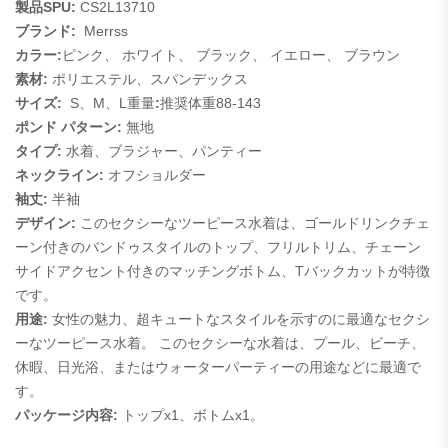
製品SPU:
CS2L13710
ブランド:
Merrss
カラー:
ピンク、
ホワイト、
ブラック、
イエロー、
ブラウン
素材:
ポリエステル、スパンデックス
サイズ:
S、M、L重量
:
推奨体重88-143
ポンド パターン:
無地
タイプ:
水着、ブラジャー、パンティー
ネックライン:
オフショルダー
袖丈:
半袖
デザイン:
このセクシーなツーピース水着は、ゴールドリンクチェ
ーン付きのバンドゥスタイルのトップ、フリルトリム、チェーン
サイドアクセント付きのマッチングボトム、Tバックカットが特徴
です。
用途:
女性の魅力、超キュートなスタイルを示すのに最適なセクシ
ーなツーピース水着。 このセクシーな水着は、プール、ビーチ、
休暇、日光浴、またはウォーターパーティーの用途などに最適で
す。
パッケージ内容:
トップx1、ボトムx1。