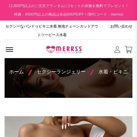
12,000円以上のご注文でランダムに1セットの衣服を無料でプレゼント！
特典：8500円以上の商品は全品600円OFF！(割引コード：merrss)
セクシーなバンドゥビキニ水着 無地チェーンカットアウ
お問い合わせ
トツーピース水着
Menu Open
ホーム
セクシーランジェリー
水着・ビキニ