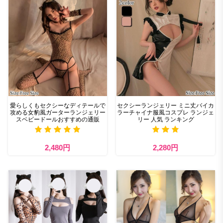
愛らしくもセクシーなディテールで
セクシーランジェリー ミニ丈バイカ
攻める女豹風ガーターランジェリー
ラーチャイナ服風コスプレ ランジェ
スベビードールおすすめの通販
リー 人気 ランキング
2,480円
2,280円