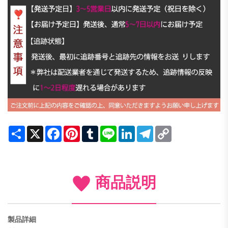
Share
X
Facebook
Pinterest
Tumblr
Line
LinkedIn
Telegram
Copy
Link
商品説明
製品詳細