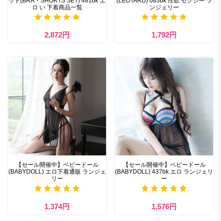
ット(BRA・SHORTS SET) 481bk エ
(LEOTARD) 083bk 性欲 セクシー ラ
ロ い 下着商品一覧
ンジェリー
2,872円
1,792円
【セール開催中】ベビードール
【セール開催中】ベビードール
(BABYDOLL) エロ下着通販 ランジェ
(BABYDOLL) 437bk エロ ランジェリ
リー
ー
1,374円
1,576円