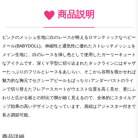
商品説明
ピンクのメッシュ生地に白のレースが映えるロマンティックなベビー
ドール(BABYDOLL)。伸縮性と通気性に優れたストレッチメッシュを
メイン生地に、白のレースを挿し色として使用したガーリーキュート
なアイテムです。深くＶ字型に切り込まれたネックラインにはギャザ
ーたっぷりのフリルとレースをあしらい、そこから谷間を覗かせれば
魅力的な胸元でセクシーアピールもばっちり♪アンダーバストのライ
ンで切り替えたフレアースカートがウエスト位置を高く見せ、更にふ
わりと広がる裾との対比で脚が細く見えるので、全体的にスタイルア
ップ効果の高いデザインとなっています。肩紐はアジャスター付きで
長さ調節可能。
商品詳細