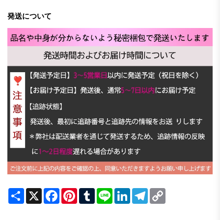
発送について
Share
X
Facebook
Pinterest
Tumblr
Line
LinkedIn
Telegram
Copy
Link