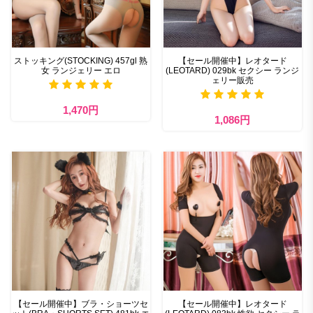
ストッキング(STOCKING) 457gl 熟
【セール開催中】レオタード
女 ランジェリー エロ
(LEOTARD) 029bk セクシー ランジ
ェリー販売
1,470円
1,086円
【セール開催中】ブラ・ショーツセ
【セール開催中】レオタード