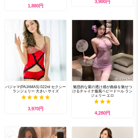
3,900円
1,880円
パジャマ(PAJAMAS) 022rd セクシー
魅惑的な紫の透け感が曲線を魅せつ
ランジェリー 大きい サイズ
けるチャイナ服風ベビードール ラン
ジェリー エロ
3,970円
4,280円