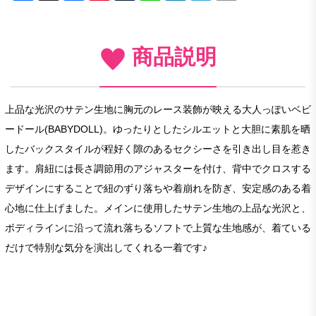
商品説明
上品な光沢のサテン生地に胸元のレース装飾が映える大人っぽいベビ
ードール(BABYDOLL)。ゆったりとしたシルエットと大胆に素肌を晒
したバックスタイルが程好く隙のあるセクシーさを引き出し目を惹き
ます。肩紐には長さ調節用のアジャスターを付け、背中でクロスする
デザインにすることで紐のずり落ちや着崩れを防ぎ、安定感のある着
心地に仕上げました。メインに使用したサテン生地の上品な光沢と、
ボディラインに沿って流れ落ちるソフトで上質な生地感が、着ている
だけで特別な気分を演出してくれる一着です♪