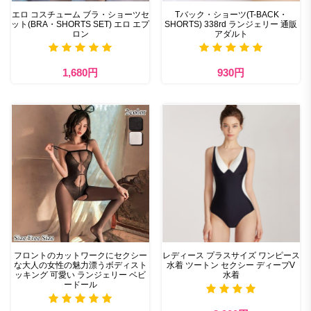
エロ コスチューム ブラ・ショーツセ
Tバック・ショーツ(T-BACK・
ット(BRA・SHORTS SET) エロ エプ
SHORTS) 338rd ランジェリー 通販
ロン
アダルト
1,680円
930円
フロントのカットワークにセクシー
レディース プラスサイズ ワンピース
な大人の女性の魅力漂うボディスト
水着 ツートン セクシー ディープV
ッキング 可愛い ランジェリー ベビ
水着
ードール