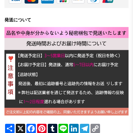
発送について
Share
X
Facebook
Pinterest
Tumblr
Line
LinkedIn
Telegram
Copy
Link