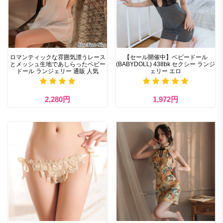
ロマンティックな雰囲気漂うレース
【セール開催中】ベビードール
とメッシュ生地であしらったベビー
(BABYDOLL) 438bk セクシー ランジ
ドール ランジェリー 通販 人気
ェリー エロ
2,280円
1,972円