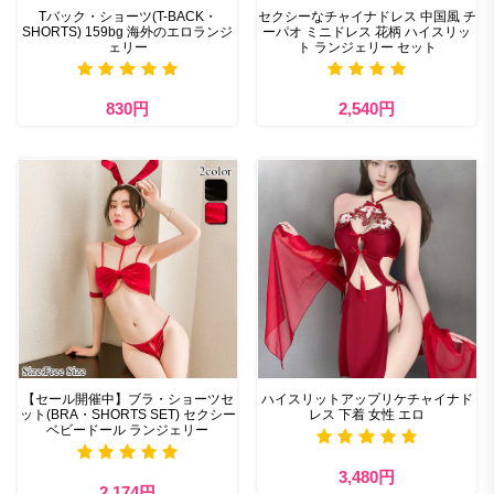
Tバック・ショーツ(T-BACK・
セクシーなチャイナドレス 中国風 チ
SHORTS) 159bg 海外のエロランジ
ーパオ ミニドレス 花柄 ハイスリッ
ェリー
ト ランジェリー セット
830円
2,540円
【セール開催中】ブラ・ショーツセ
ハイスリットアップリケチャイナド
ット(BRA・SHORTS SET) セクシー
レス 下着 女性 エロ
ベビードール ランジェリー
3,480円
2,174円