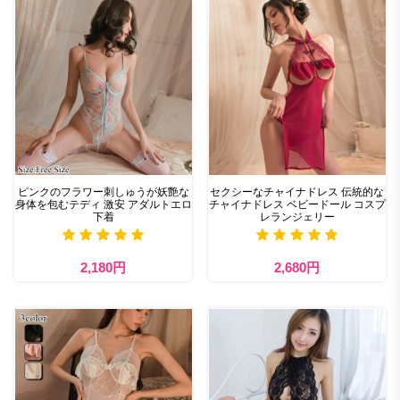
ピンクのフラワー刺しゅうが妖艶な
セクシーなチャイナドレス 伝統的な
身体を包むテディ 激安 アダルトエロ
チャイナドレス ベビードール コスプ
下着
レランジェリー
2,180円
2,680円