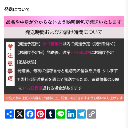
発送について
Share
X
Facebook
Pinterest
Tumblr
Line
LinkedIn
Telegram
Copy
Link