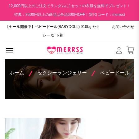
12,000円以上のご注文でランダムに1セットの衣服を無料でプレゼント！
特典：8500円以上の商品は全品600円OFF！(割引コード：merrss)
【セール開催中】ベビードール(BABYDOLL) 910bg セク
お問い合わせ
シー な 下着
Menu Open
ホーム
セクシーランジェリー
ベビードール