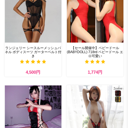
ランジェリー シースルーメッシュパ
【セール開催中】ベビードール
ネル ボディスーツ ガーターベルト付
(BABYDOLL) 718rd ベビードール エ
き
ロ可愛い
4,500円
1,774円