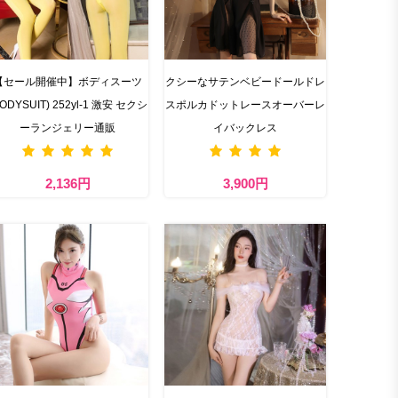
【セール開催中】ボディスーツ
クシーなサテンベビードールドレ
BODYSUIT) 252yl-1 激安 セクシ
スポルカドットレースオーバーレ
ーランジェリー通販
イバックレス
2,136円
3,900円