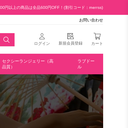
00円以上の商品は全品600円OFF！(割引コード：merrss)
お問い合わせ
新規会員登録
ログイン
カート
セクシーランジェリー（高
ラブドー
品質）
ル