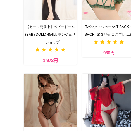
【セール開催中】ベビードール
Tバック・ショーツ(T-BACK
(BABYDOLL) 454bk ランジェリ
SHORTS) 377gr コスプレ エ
ー ショップ
930円
1,972円