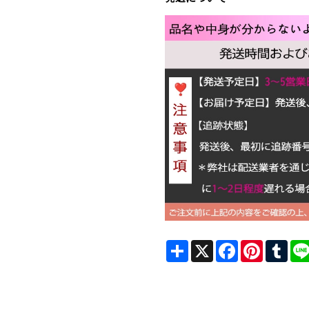
Share
X
Facebook
Pinterest
Tum