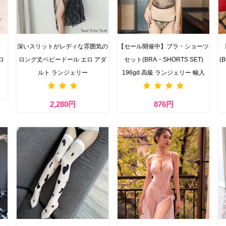
・
深いスリットがレディな雰囲気の
【セール開催中】ブラ・ショーツ
ロ
ロング丈ベビードール エロ アダ
セット(BRA・SHORTS SET)
(
ルト ランジェリー
196gd 高級 ランジェリー 輸入
2,280円
876円