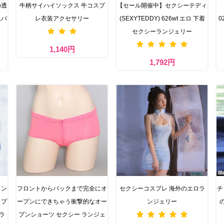
の透
牛柄サイハイソックス 牛コスプ
【セール開催中】セクシーテディ
ムパ
レ衣装アクセサリー
(SEXYTEDDY) 626wt エロ 下着
0
セクシーランジェリー
1,140円
1,792円
イン
フロントからバックまで完全にオ
セクシーコスプレ 海外のエロラ
チ
イプ
ープンにできちゃう衝撃的なオー
ンジェリー
ラ
プンショーツ セクシー ランジェ