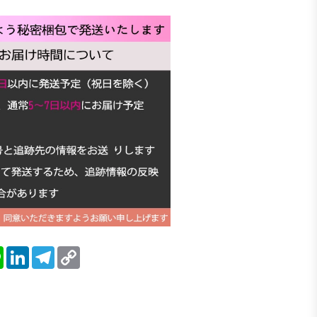
blr
Line
LinkedIn
Telegram
Copy
Link