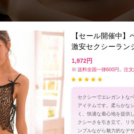
【セール開催中】ベビー
激安セクシーラン
1,972円
※ 送料全国一律600円、注文
セクシーでエレガントな
アイテムです。柔らかな
く、快適な着心地を提供
クシーさを引き立て、リ
ンプルながら魅力的なデ