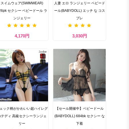
スイムウェア(SWIMWEAR)
人妻 エロ ランジェリー ベビード
26pk セクシー ベビードール ラ
ール(BABYDOLL) エッチ な コス
ンジェリー
プレ
4,170円
3,030円
ェック柄がかわいい超ハイレグ
【セール開催中】ベビードール
のテディ 高級セクシーランジェ
(BABYDOLL) 684bk セクシー な
リー
下着