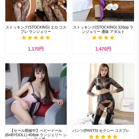
ストッキング(STOCKING) エロ コス
ストッキング(STOCKING) 326pp ラ
プレ ランジェリー
ンジェリー 通販 アダルト
1,170円
1,470円
【セール開催中】ベビードール
パンツ(PANTS) セクシー コスプレ
(BABYDOLL) 408pk ランジェリー シ