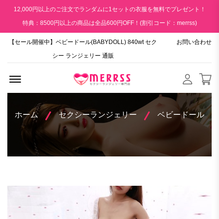
12,000円以上のご注文でランダムに1セットの衣服を無料でプレゼント！
特典：8500円以上の商品は全品600円OFF！(割引コード：merrss)
【セール開催中】ベビードール(BABYDOLL) 840wt セク
お問い合わせ
シー ランジェリー 通販
Menu Open
ホーム
セクシーランジェリー
ベビードール