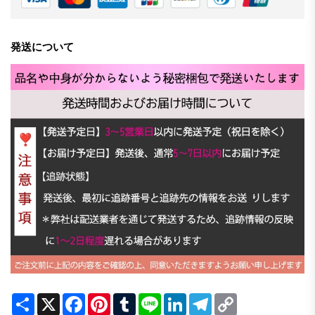
発送について
Share
X
Facebook
Pinterest
Tumblr
Line
LinkedIn
Telegram
Copy
Link