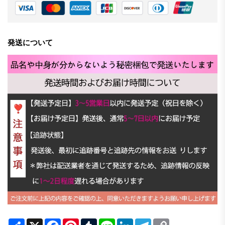
発送について
Share
X
Facebook
Pinterest
Tumblr
Line
LinkedIn
Telegram
Copy