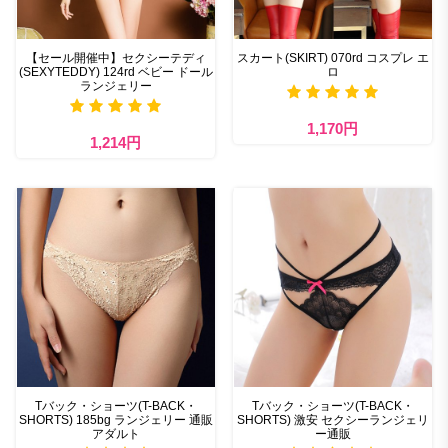
【セール開催中】セクシーテディ
スカート(SKIRT) 070rd コスプレ エ
(SEXYTEDDY) 124rd ベビー ドール
ロ
ランジェリー
1,170円
1,214円
Tバック・ショーツ(T-BACK・
Tバック・ショーツ(T-BACK・
SHORTS) 185bg ランジェリー 通販
SHORTS) 激安 セクシーランジェリ
アダルト
ー通販