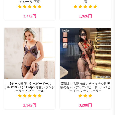
クシー な 下着
着
3,772円
1,926円
【セール開催中】ベビードール
素肌よりも艶っぽいチャイナな世界
(BABYDOLL) 1124pp 可愛い ランジ
観のセットアップベビードール ベビ
ェリー ベビードール
ー ドール ランジェリー
1,342円
3,280円