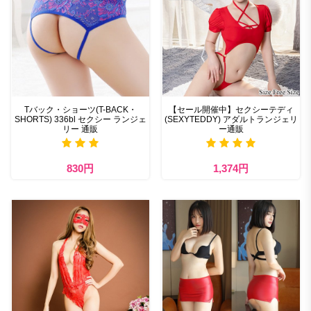
Tバック・ショーツ(T-BACK・
【セール開催中】セクシーテディ
SHORTS) 336bl セクシー ランジェ
(SEXYTEDDY) アダルトランジェリ
リー 通販
ー通販
830円
1,374円