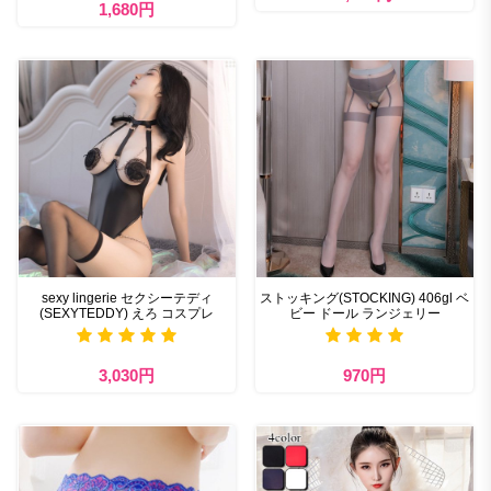
1,680円
sexy lingerie セクシーテディ
ストッキング(STOCKING) 406gl ベ
(SEXYTEDDY) えろ コスプレ
ビー ドール ランジェリー
3,030円
970円