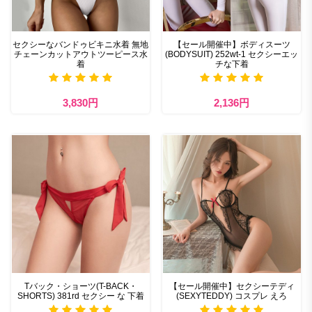
セクシーなバンドゥビキニ水着 無地
【セール開催中】ボディスーツ
チェーンカットアウトツーピース水
(BODYSUIT) 252wt-1 セクシーエッ
着
チな下着
3,830円
2,136円
Tバック・ショーツ(T-BACK・
【セール開催中】セクシーテディ
SHORTS) 381rd セクシー な 下着
(SEXYTEDDY) コスプレ えろ