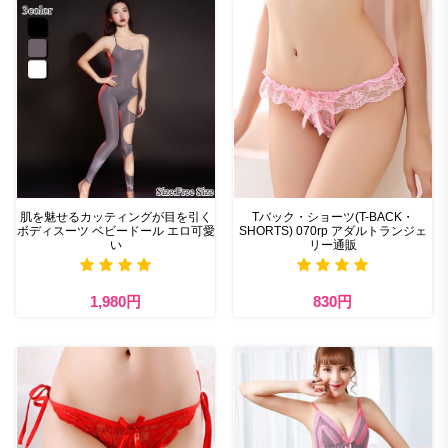
肌を魅せるカッティングが目を引く
Tバック・ショーツ(T-BACK・
ボディスーツ ベビードール エロ可愛
SHORTS) 070rp アダルトランジェ
い
リー通販
1,980円
830円