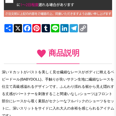
Share
X
Facebook
Pinterest
Tumblr
Line
LinkedIn
Telegram
Copy
Link
商品説明
深いＶカットがバストを美しく見せ繊細なレースがボディに映えるベ
ビードール(BABYDOLL)。手触りが良いサテン生地に繊細なレースを
仕立て高級感溢れるデザインです。ふんわり揺れる裾から見え隠れす
る丈感がパートナーを刺激すること間違いなし♪ショーツはフロント
部分にレースから覗く素肌がセクシーなフルバックのショーツをセッ
トに。深いスリットをサイドに入れ大人の余裕を感じられるアイテム
です♪