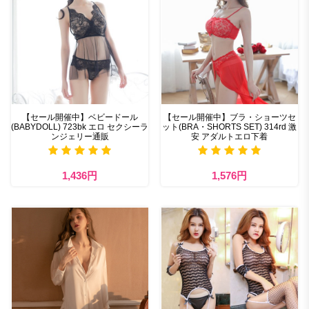
【セール開催中】ベビードール
【セール開催中】ブラ・ショーツセ
(BABYDOLL) 723bk エロ セクシーラ
ット(BRA・SHORTS SET) 314rd 激
ンジェリー通販
安 アダルトエロ下着
1,436円
1,576円