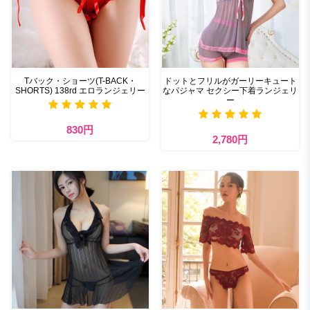
Tバック・ショーツ(T-BACK・
ドットとフリルがガーリーキュート
SHORTS) 138rd エロランジェリー
なパジャマ セクシー下着ランジェリ
ー
830円
2,780円