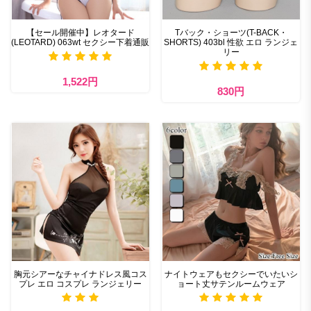
【セール開催中】レオタード
Tバック・ショーツ(T-BACK・
(LEOTARD) 063wt セクシー下着通販
SHORTS) 403bl 性欲 エロ ランジェ
リー
1,522円
830円
胸元シアーなチャイナドレス風コス
ナイトウェアもセクシーでいたいシ
プレ エロ コスプレ ランジェリー
ョート丈サテンルームウェア