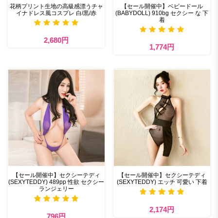
花柄プリント生地の高級感漂うチャ
【セール開催中】ベビードール
イナドレス風コスプレ 白/黒/赤
(BABYDOLL) 910bg セクシー な 下
着
2,680円
1,774円
【セール開催中】セクシーテディ
【セール開催中】セクシーテディ
(SEXYTEDDY) 489pp 性欲 セクシー
(SEXYTEDDY) エッチ 可愛い 下着
ランジェリー
2,174円
796円