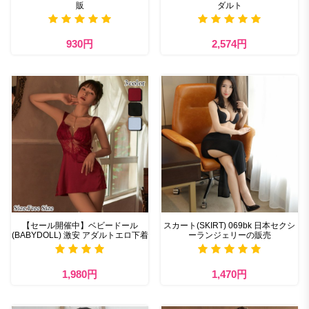
販
ダルト
930円
2,574円
【セール開催中】ベビードール
スカート(SKIRT) 069bk 日本セクシ
(BABYDOLL) 激安 アダルトエロ下着
ーランジェリーの販売
1,980円
1,470円