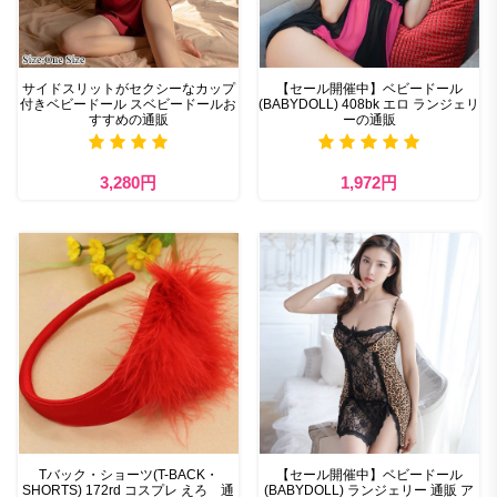
サイドスリットがセクシーなカップ
【セール開催中】ベビードール
付きベビードール スベビードールお
(BABYDOLL) 408bk エロ ランジェリ
すすめの通販
ーの通販
3,280円
1,972円
Tバック・ショーツ(T-BACK・
【セール開催中】ベビードール
SHORTS) 172rd コスプレ えろ 通
(BABYDOLL) ランジェリー 通販 ア