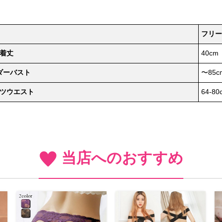
フリー
着丈
40cm
ダーバスト
〜85c
ツウエスト
64‐80
当店へのおすすめ