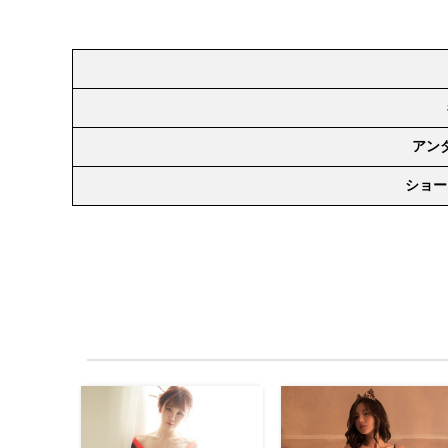
アン
ショー