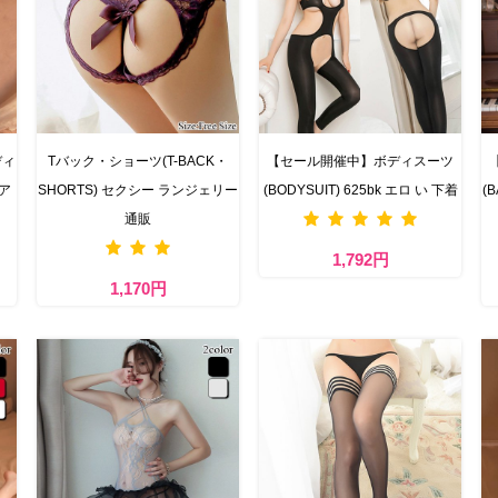
ディ
Tバック・ショーツ(T-BACK・
【セール開催中】ボディスーツ
 ア
SHORTS) セクシー ランジェリー
(BODYSUIT) 625bk エロ い 下着
(
通販
1,792円
1,170円