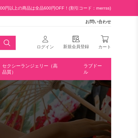
00円以上の商品は全品600円OFF！(割引コード：merrss)
お問い合わせ
新規会員登録
ログイン
カート
セクシーランジェリー（高
ラブドー
品質）
ル