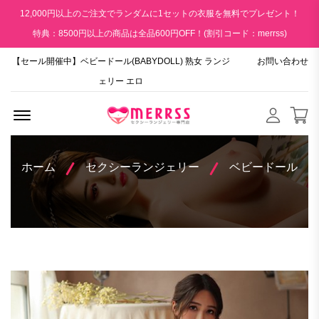
12,000円以上のご注文でランダムに1セットの衣服を無料でプレゼント！
特典：8500円以上の商品は全品600円OFF！(割引コード：merrss)
【セール開催中】ベビードール(BABYDOLL) 熟女 ランジ
お問い合わせ
ェリー エロ
Menu Open
ホーム
セクシーランジェリー
ベビードール