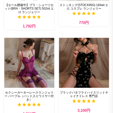
【セール開催中】ブラ・ショーツセ
ストッキング(STOCKING) 184wt エ
ット(BRA・SHORTS SET) 502rd エ
ロ コスプレ ランジェリー
ロ ランジェリー
770円
1,792円
セクシーガーターレースランジェリ
ブラックバタフライハイスリットチ
ー パープル（パッド入りワイヤー付
ャイナドレス 専門店
き）
3,100円