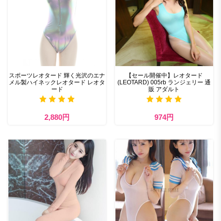
スポーツレオタード 輝く光沢のエナ
【セール開催中】レオタード
メル製ハイネックレオタード レオタ
(LEOTARD) 005rb ランジェリー 通
ード
販 アダルト
2,880円
974円