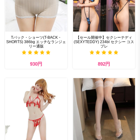
Tバック・ショーツ(T-BACK・
【セール開催中】セクシーテディ
SHORTS) 386bg エッチなランジェ
(SEXYTEDDY) 234bl セクシー コス
リー通販
プレ
930円
892円