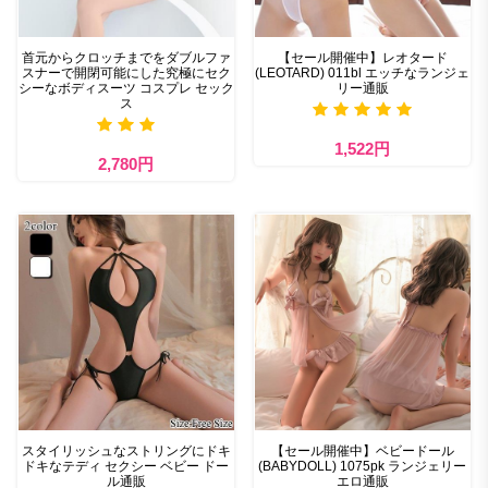
首元からクロッチまでをダブルファ
【セール開催中】レオタード
スナーで開閉可能にした究極にセク
(LEOTARD) 011bl エッチなランジェ
シーなボディスーツ コスプレ セック
リー通販
ス
1,522円
2,780円
スタイリッシュなストリングにドキ
【セール開催中】ベビードール
ドキなテディ セクシー ベビー ドー
(BABYDOLL) 1075pk ランジェリー
ル通販
エロ通販