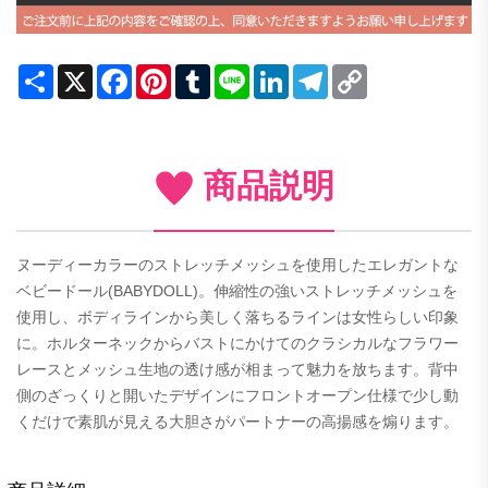
Share
X
Facebook
Pinterest
Tumblr
Line
LinkedIn
Telegram
Copy
Link
商品説明
ヌーディーカラーのストレッチメッシュを使用したエレガントな
ベビードール(BABYDOLL)。伸縮性の強いストレッチメッシュを
使用し、ボディラインから美しく落ちるラインは女性らしい印象
に。ホルターネックからバストにかけてのクラシカルなフラワー
レースとメッシュ生地の透け感が相まって魅力を放ちます。背中
側のざっくりと開いたデザインにフロントオープン仕様で少し動
くだけで素肌が見える大胆さがパートナーの高揚感を煽ります。