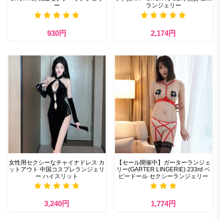
ー
ランジェリー
930円
2,174円
女性用セクシーなチャイナドレス カ
【セール開催中】ガーターランジェ
ットアウト 中国コスプレランジェリ
リー(GARTER LINGERIE) 233rd ベ
ー ハイスリット
ビードール セクシーランジェリー
3,240円
1,774円