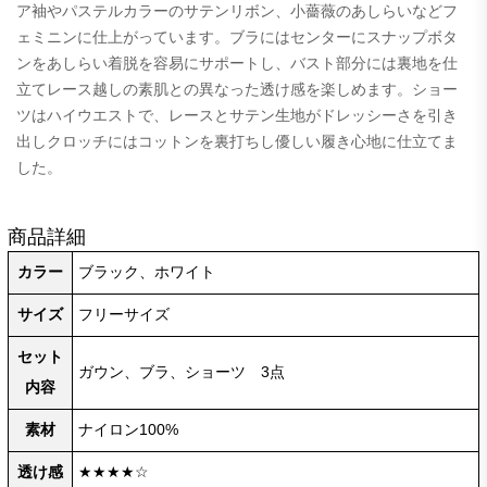
ア袖やパステルカラーのサテンリボン、小薔薇のあしらいなどフ
ェミニンに仕上がっています。ブラにはセンターにスナップボタ
ンをあしらい着脱を容易にサポートし、バスト部分には裏地を仕
立てレース越しの素肌との異なった透け感を楽しめます。ショー
ツはハイウエストで、レースとサテン生地がドレッシーさを引き
出しクロッチにはコットンを裏打ちし優しい履き心地に仕立てま
した。
商品詳細
カラー
ブラック、ホワイト
サイズ
フリーサイズ
セット
ガウン、ブラ、ショーツ 3点
内容
素材
ナイロン100%
透け感
★★★★☆