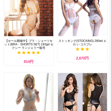
【セール開催中】ブラ・ショーツセ
ストッキング(STOCKING) 280wt エ
ット(BRA・SHORTS SET) 193gd セ
ロ い コスプレ
クシー ランジェリー販売
2,670円
814円