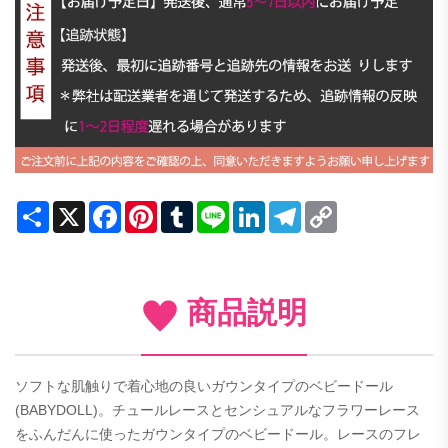
Share
X
Facebook
Pinterest
Tumblr
Line
LinkedIn
Telegram
Copy
Link
商品説明
ソフトな肌触りで着心地の良いガウンタイプのベビードール
(BABYDOLL)。チュールレースとセンシュアルなフラワーレース
をふんだんに使ったガウンタイプのベビードール。レースのフレ