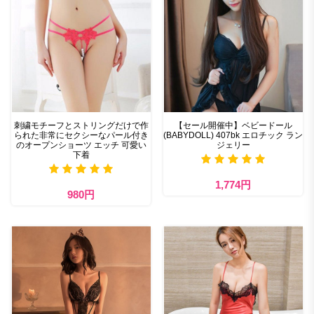
刺繍モチーフとストリングだけで作
【セール開催中】ベビードール
られた非常にセクシーなパール付き
(BABYDOLL) 407bk エロチック ラン
のオープンショーツ エッチ 可愛い
ジェリー
下着
1,774円
980円