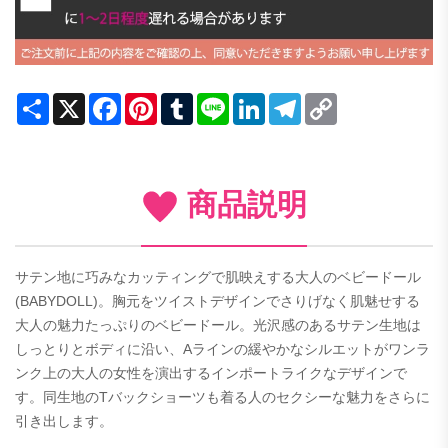
Share
X
Facebook
Pinterest
Tumblr
Line
LinkedIn
Telegram
Copy
Link
商品説明
サテン地に巧みなカッティングで肌映えする大人のベビードール
(BABYDOLL)。胸元をツイストデザインでさりげなく肌魅せする
大人の魅力たっぷりのベビードール。光沢感のあるサテン生地は
しっとりとボディに沿い、Aラインの緩やかなシルエットがワンラ
ンク上の大人の女性を演出するインポートライクなデザインで
す。同生地のTバックショーツも着る人のセクシーな魅力をさらに
引き出します。