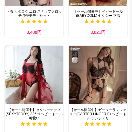
下着 カタログ エロ スナップクロッ
【セール開催中】ベビードール
チ包帯テディセット
(BABYDOLL) セクシー 下着
3,480円
3,021円
【セール開催中】セクシーテディ
【セール開催中】ガーターランジェ
(SEXYTEDDY) 335rd ベビー ドール
リー(GARTER LINGERIE) ベビー ド
可愛い
ール ランジェリー