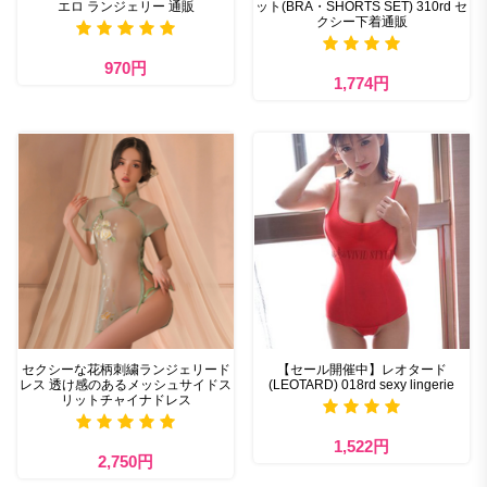
エロ ランジェリー 通販
ット(BRA・SHORTS SET) 310rd セ
クシー下着通販
970円
1,774円
セクシーな花柄刺繍ランジェリード
【セール開催中】レオタード
レス 透け感のあるメッシュサイドス
(LEOTARD) 018rd sexy lingerie
リットチャイナドレス
1,522円
2,750円