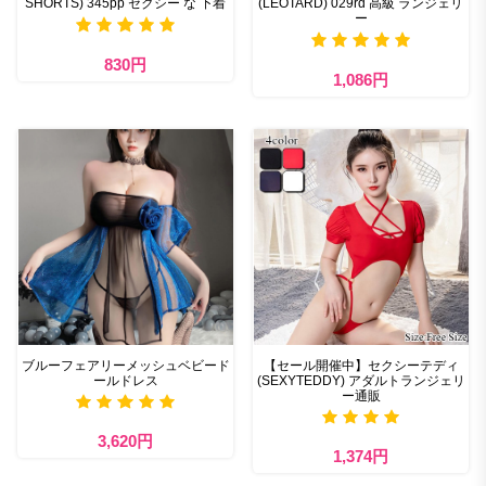
SHORTS) 345pp セクシー な 下着
(LEOTARD) 029rd 高級 ランジェリ
ー
830円
1,086円
ブルーフェアリーメッシュベビード
【セール開催中】セクシーテディ
ールドレス
(SEXYTEDDY) アダルトランジェリ
ー通販
3,620円
1,374円