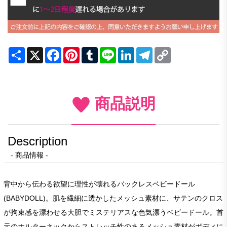
Share
X
Facebook
Pinterest
Tumblr
Line
LinkedIn
Telegram
Copy
Link
商品説明
Description
- 商品情報 -
背中から伝わる欲望に理性が壊れるバックレスベビードール
(BABYDOLL)。肌を繊細に透かしたメッシュ素材に、サテンのクロス
が拘束感を漂わせる大胆でミステリアスな色気漂うベビードール。首
元のホルターネックからストレッチ性のあるメッシュ素材がボディに