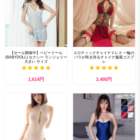
【セール開催中】ベビードール
エロティックチャイナドレス 一輪の
(BABYDOLL) セクシー ランジェリー
バラが咲き誇るチャイナ服風コスプ
大きい サイズ
レ
1,614円
3,480円