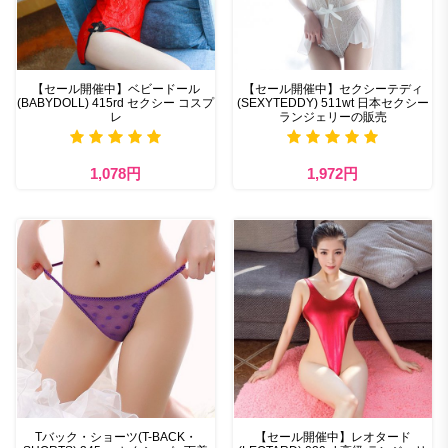
【セール開催中】ベビードール
【セール開催中】セクシーテディ
(BABYDOLL) 415rd セクシー コスプ
(SEXYTEDDY) 511wt 日本セクシー
レ
ランジェリーの販売
1,078円
1,972円
Tバック・ショーツ(T-BACK・
【セール開催中】レオタード