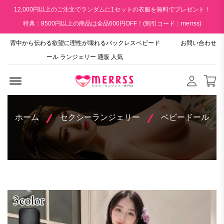
12,000円以上のご注文でランダムに1セットの衣服を無料でプレゼント！
特典：8500円以上の商品は全品600円OFF！(割引コード：merrss)
背中から伝わる欲望に理性が壊れるバックレスベビード
お問い合わせ
ール ランジェリー 通販 人気
Menu Open
ホーム
セクシーランジェリー
ベビードール