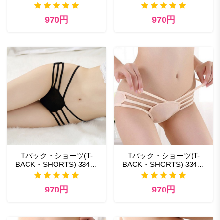
1 アダルト ランジェリー
セクシー ランジェリー 通
通販
販
970円
970円
Tバック・ショーツ(T-
Tバック・ショーツ(T-
BACK・SHORTS) 334bk
BACK・SHORTS) 334bg
セクシー ランジェリー販
日本エロ コスプレ通販
売
970円
970円