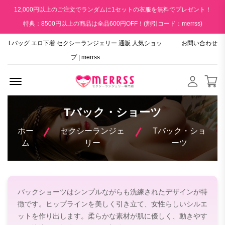
12,000円以上のご注文でランダムに1セットの衣服を無料でプレゼント！
特典：8500円以上の商品は全品600円OFF！(割引コード：merrss)
t バッグ エロ下着 セクシーランジェリー 通販 人気ショッ
お問い合わせ
プ | merrss
Menu Open
Tバック・ショーツ
ホー
セクシーランジェ
Tバック・ショ
ム
リー
ーツ
バックショーツはシンプルながらも洗練されたデザインが特
徴です。ヒップラインを美しく引き立て、女性らしいシルエ
ットを作り出します。柔らかな素材が肌に優しく、動きやす