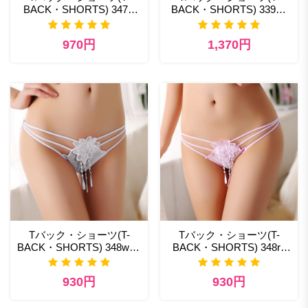
BACK・SHORTS) 347bl
BACK・SHORTS) 339bk
下着 エロ 日本最大ランジ
ランジェリー通販 人気
ェリー通販
970円
1,370円
Tバック・ショーツ(T-
Tバック・ショーツ(T-
BACK・SHORTS) 348wt T
BACK・SHORTS) 348rp
バック セクシー ランジェ
性欲 エロ下着
リー
930円
930円