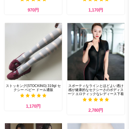
970円
1,170円
ストッキング(STOCKING) 319gl セ
スポーティなラインとほどよい透け
クシー ベビー ドール通販
感が健康的なセクシーさのボディス
ーツ エロティックなレディース下着
1,170円
2,780円