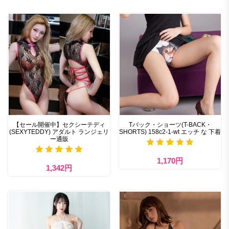
【セール開催中】セクシーテディ
Tバック・ショーツ(T-BACK・
(SEXYTEDDY) アダルト ランジェリ
SHORTS) 158c2-1-wt エッチ な 下着
ー通販
1,170円
1,342円