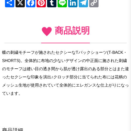
Share
X
Facebook
Pinterest
Tumblr
Line
LinkedIn
Telegram
Copy
Link
商品説明
蝶の刺繍モチーフが施されたセクシーなTバックショーツ(T-BACK・
SHORTS)。全体的に布地の少ないデザインの中正面に施された刺繍
のモチーフは縫い目の透き間から肌が透け露出のある部分とはまた違
ったセクシーな印象を演出♪クロッチ部分に当てられた布には花柄の
メッシュ生地が使用されていて全体的にエレガンスな仕上がりになっ
ています。
商品詳細