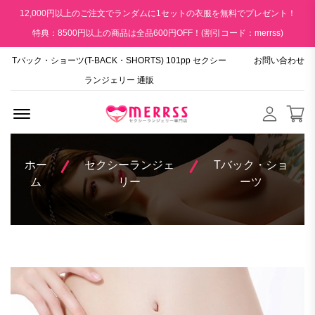
12,000円以上のご注文でランダムに1セットの衣服を無料でプレゼント！
特典：8500円以上の商品は全品600円OFF！(割引コード：merrss)
Tバック・ショーツ(T-BACK・SHORTS) 101pp セクシー
お問い合わせ
ランジェリー 通販
Menu Open
ホー
セクシーランジェ
Tバック・ショ
ム
リー
ーツ