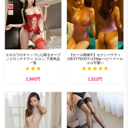
エロカワのギャップに心躍るオープ
【セール開催中】セクシーテディ
ンクロッチテディ エロ い 下着商品
(SEXYTEDDY) 229pp ベビードール
一覧
エロ可愛い
2,980円
1,522円