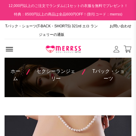
12,000円以上のご注文でランダムに1セットの衣服を無料でプレゼント！
特典：8500円以上の商品は全品600円OFF！(割引コード：merrss)
Tバック・ショーツ(T-BACK・SHORTS) 321rd エロ ラン
お問い合わせ
ジェリーの通販
Menu Open
ホー
セクシーランジェ
Tバック・ショ
ム
リー
ーツ