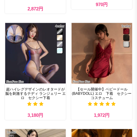
970円
2,872円
超ハイレグデザインのレオタードが
【セール開催中】ベビードール
脳を刺激するテディ ランジェリー エ
(BABYDOLL) エロ 下着 セクシー
ロ セクシー下着
コスチューム
3,180円
1,972円