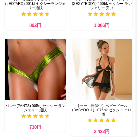
(LEOTARD) 001bl セクシーランジェ
(SEXYTEDDY) 460bk セクシー ラン
リー通販
ジェリー 安い
892円
1,086円
パンツ(PANTS) 005rg セクシー ラン
【セール開催中】ベビードール
ジェリー 通販
(BABYDOLL) 1075bk セクシー エロ
下着
730円
2,422円