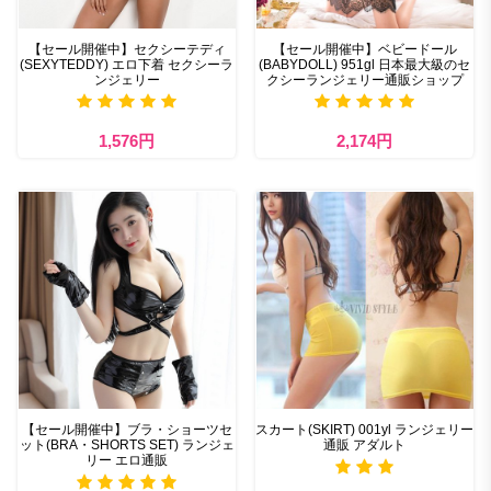
【セール開催中】セクシーテディ
【セール開催中】ベビードール
(SEXYTEDDY) エロ下着 セクシーラ
(BABYDOLL) 951gl 日本最大級のセ
ンジェリー
クシーランジェリー通販ショップ
1,576円
2,174円
【セール開催中】ブラ・ショーツセ
スカート(SKIRT) 001yl ランジェリー
ット(BRA・SHORTS SET) ランジェ
通販 アダルト
リー エロ通販