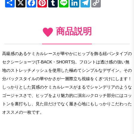
Share
X
Facebook
Pinterest
Tumblr
Line
LinkedIn
Telegram
Copy
Link
商品説明
高級感のあるケミカルレースが華やかにヒップを飾る紐パンタイプの
セクシーショーツ(T-BACK・SHORTS)。フロントは透け感の強い無
地のストレッチメッシュを使用した極めてシンプルなデザイン。その
分バックスタイルの華やかさが一層際立ち視線をくぎづけにします！
しっかりとした質感のケミカルレースがまるでシャンデリアのような
ゴージャスさで、ヒップをより魅力的に演出♪♪クロッチ部分にはコッ
トンを裏打ちし、見た目だけでなく履き心地にもしっかりこだわった
オススメの一枚です。