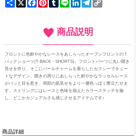
Share
X
Facebook
Pinterest
Tumblr
Line
LinkedIn
Telegram
Copy
Link
商品説明
フロントに色鮮やかなレースをあしらったオープンフロントのＴ
バックショーツ(T-BACK・SHORTS)。フロントパーツに丸い開き
見せを作り、そこにパールチャームを垂らしたセクシーでキュー
トなデザイン。開きの周りにあしらった鮮やかなラッセルレース
がパッと目を惹き、局部の肌見せをより一層色っぽく際立たせま
す。ストリングにはレースと色味を揃えたカラーステッチを施
し、どこかカジュアルさも感じさせるアイテムです♪
商品詳細