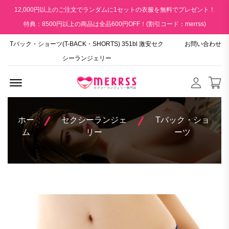
12,000円以上のご注文でランダムに1セットの衣服を無料でプレゼント！
特典：8500円以上の商品は全品600円OFF！(割引コード：merrss)
Tバック・ショーツ(T-BACK・SHORTS) 351bl 激安セク
お問い合わせ
シーランジェリー
Menu Open
ホー
セクシーランジェ
Tバック・ショ
ム
リー
ーツ