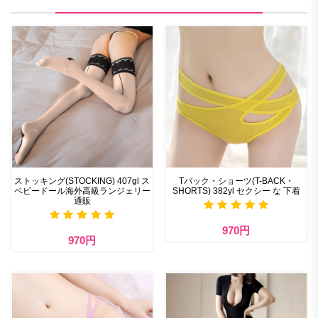
ストッキング(STOCKING) 407gl ス
Tバック・ショーツ(T-BACK・
ベビードール海外高級ランジェリー
SHORTS) 382yl セクシー な 下着
通販
970円
970円