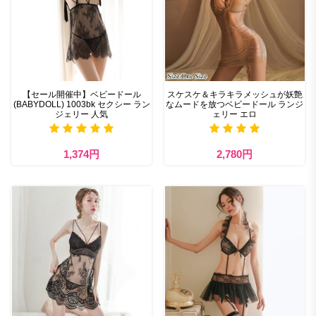
【セール開催中】ベビードール
スケスケ＆キラキラメッシュが妖艶
(BABYDOLL) 1003bk セクシー ラン
なムードを放つベビードール ランジ
ジェリー 人気
ェリー エロ
1,374円
2,780円