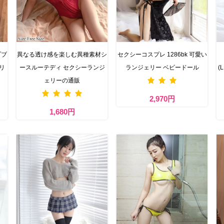
プブ
異なる透け感を楽しむ異種素材シ
セクシーコスプレ 1286bk 可愛い
リ
ースルーテディ セクシーランジ
ランジェリー ベビードール
(
ェリーの通販
2,970円
1,680円