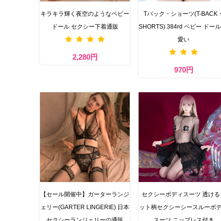
キラキラ輝く夜空のようなベビー
Tバック・ショーツ(T-BACK
ドール セクシー下着通販
SHORTS) 384rd ベビー ドール
愛い
2,280円
970円
【セール開催中】ガーターランジ
セクシーボディスーツ 透ける
ェリー(GARTER LINGERIE) 日本
ット柄セクシーシースルーボ
セクシーランジェリーの通販
スーツ ニップレス付き