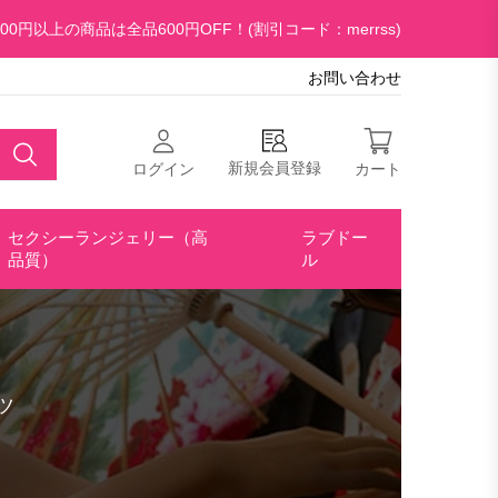
00円以上の商品は全品600円OFF！(割引コード：merrss)
お問い合わせ
新規会員登録
ログイン
カート
セクシーランジェリー（高
ラブドー
品質）
ル
ツ