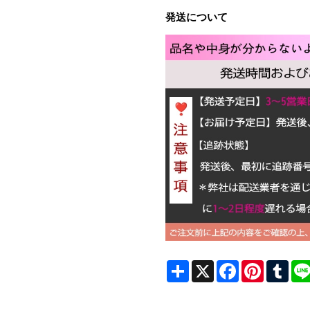
発送について
Share
X
Facebook
Pinterest
Tum