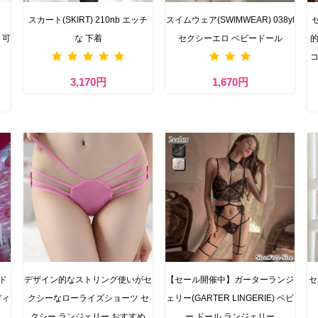
・
スカート(SKIRT) 210nb エッチ
スイムウェア(SWIMWEAR) 038yl
 可
な 下着
セクシーエロ ベビードール
的
コ
3,170円
1,670円
ド
デザイン的なストリング使いがセ
【セール開催中】ガーターランジ
セ
ディ
クシーなローライズショーツ セ
ェリー(GARTER LINGERIE) ベビ
クシー ランジェリー おすすめ
ー ドール ランジェリー