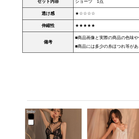
セット内容
ショーツ 1点
透け感
★☆☆☆☆
伸縮性
★★★★★
■商品画像と実際の商品の色味
備考
■商品には多少の糸ほつれ等が