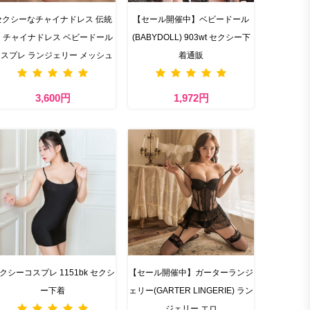
セクシーなチャイナドレス 伝統
【セール開催中】ベビードール
 チャイナドレス ベビードール
(BABYDOLL) 903wt セクシー下
スプレ ランジェリー メッシュ
着通販
3,600円
1,972円
クシーコスプレ 1151bk セクシ
【セール開催中】ガーターランジ
ー下着
ェリー(GARTER LINGERIE) ラン
ジェリー エロ