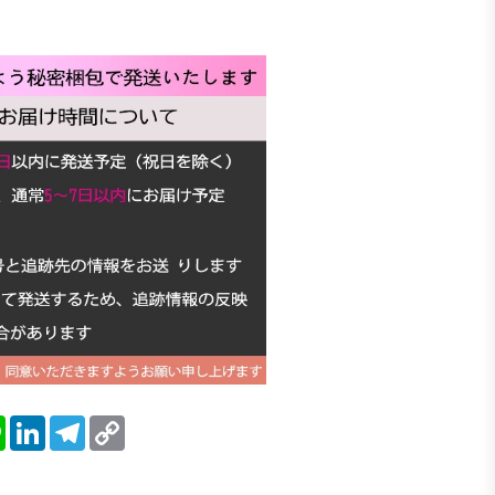
blr
Line
LinkedIn
Telegram
Copy
Link