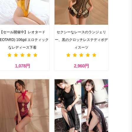
【セール開催中】レオタード
セクシーなレースのランジェリ
LEOTARD) 106gd エロティック
ー、黒のクロッチレステディボデ
なレディース下着
ィスーツ
1,078円
2,960円