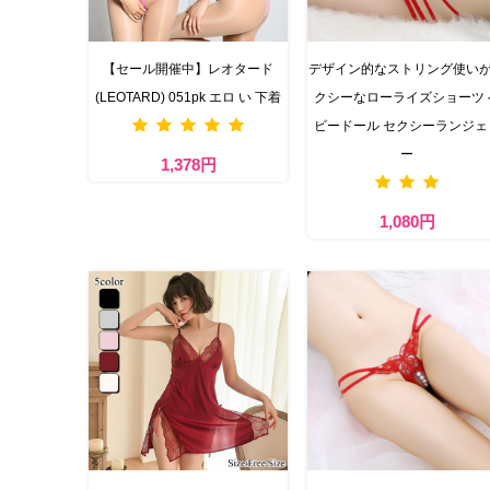
【セール開催中】レオタード
デザイン的なストリング使い
(LEOTARD) 051pk エロ い 下着
クシーなローライズショーツ 
ビードール セクシーランジェ
ー
1,378円
1,080円