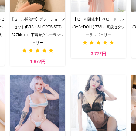
がセ
【セール開催中】ブラ・ショーツ
【セール開催中】ベビードール
ベ
セット(BRA・SHORTS SET)
(BABYDOLL) 778bg 高級セクシ
(
リ
327bk エロ 下着セクシーランジ
ーランジェリー
ェリー
3,772円
1,972円