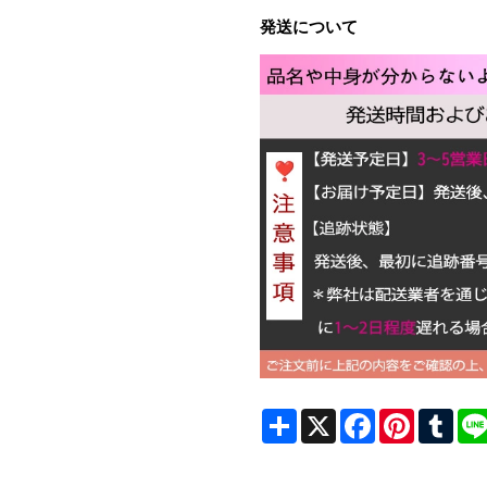
発送について
Share
X
Facebook
Pinterest
Tum