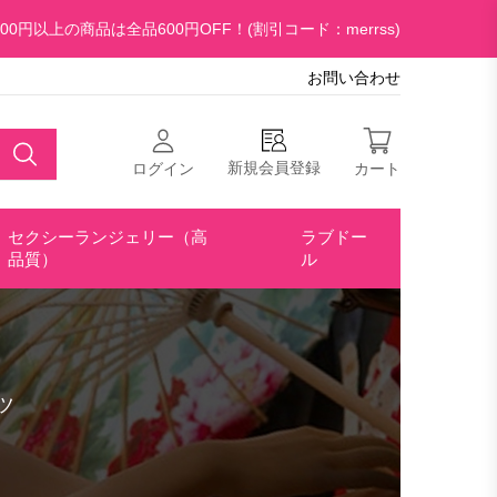
00円以上の商品は全品600円OFF！(割引コード：merrss)
お問い合わせ
新規会員登録
ログイン
カート
セクシーランジェリー（高
ラブドー
品質）
ル
ツ