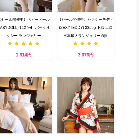
【セール開催中】ベビードール
【セール開催中】セクシーテディ
BABYDOLL) 1127wt Tバック セ
(SEXYTEDDY) 335bg 下着 エロ
クシー ランジェリー
日本最大ランジェリー通販
1,614円
3,676円