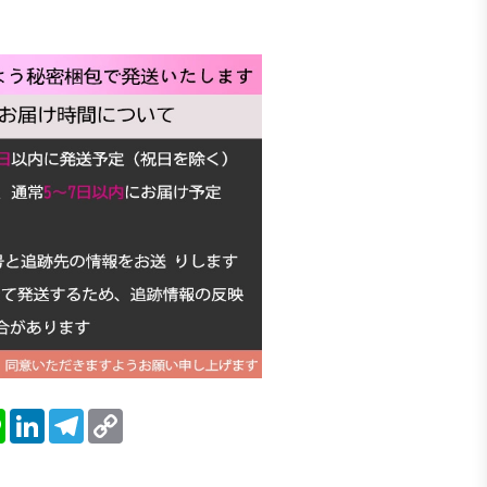
blr
Line
LinkedIn
Telegram
Copy
Link