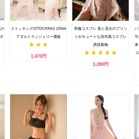
気の
ストッキング(STOCKING) 100wt
和服コスプレ 兎と花火のプリン
パ
アダ
アダルトランジェリー通販
トがキュートな浴衣風コスプレ
与
誘惑着物
来
ス
1,470円
3,280円