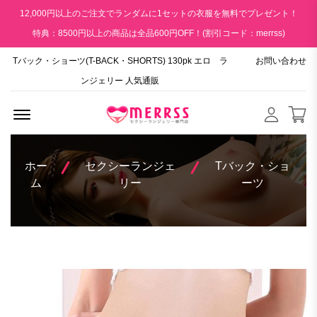
12,000円以上のご注文でランダムに1セットの衣服を無料でプレゼント！
特典：8500円以上の商品は全品600円OFF！(割引コード：merrss)
Tバック・ショーツ(T-BACK・SHORTS) 130pk エロ ラ
お問い合わせ
ンジェリー 人気通販
Menu Open
ホー
セクシーランジェ
Tバック・ショ
ム
リー
ーツ