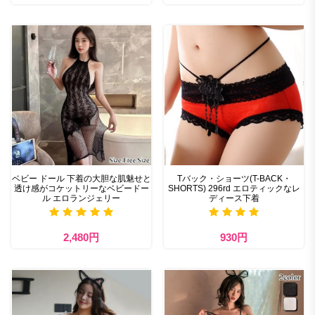
ベビー ドール 下着の大胆な肌魅せと
Tバック・ショーツ(T-BACK・
透け感がコケットリーなベビードー
SHORTS) 296rd エロティックなレ
ル エロランジェリー
ディース下着
2,480円
930円