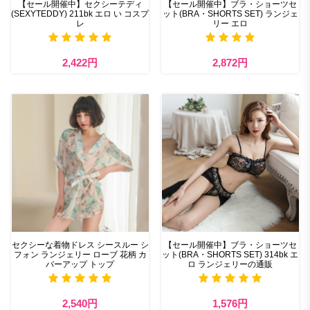
【セール開催中】セクシーテディ
【セール開催中】ブラ・ショーツセ
(SEXYTEDDY) 211bk エロ い コスプ
ット(BRA・SHORTS SET) ランジェ
レ
リー エロ
2,422円
2,872円
セクシーな着物ドレス シースルー シ
【セール開催中】ブラ・ショーツセ
フォン ランジェリー ローブ 花柄 カ
ット(BRA・SHORTS SET) 314bk エ
バーアップ トップ
ロ ランジェリーの通販
2,540円
1,576円