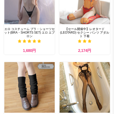
エロ コスチューム ブラ・ショーツセ
【セール開催中】レオタード
ット(BRA・SHORTS SET) エロ エプ
(LEOTARD) セクシー パンツ アダル
ロン
ト 下着
1,680円
2,174円