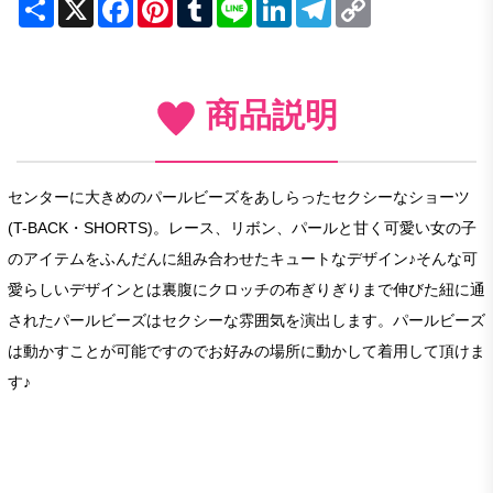
Share
X
Facebook
Pinterest
Tumblr
Line
LinkedIn
Telegram
Copy
Link
商品説明
センターに大きめのパールビーズをあしらったセクシーなショーツ
(T-BACK・SHORTS)。レース、リボン、パールと甘く可愛い女の子
のアイテムをふんだんに組み合わせたキュートなデザイン♪そんな可
愛らしいデザインとは裏腹にクロッチの布ぎりぎりまで伸びた紐に通
されたパールビーズはセクシーな雰囲気を演出します。パールビーズ
は動かすことが可能ですのでお好みの場所に動かして着用して頂けま
す♪