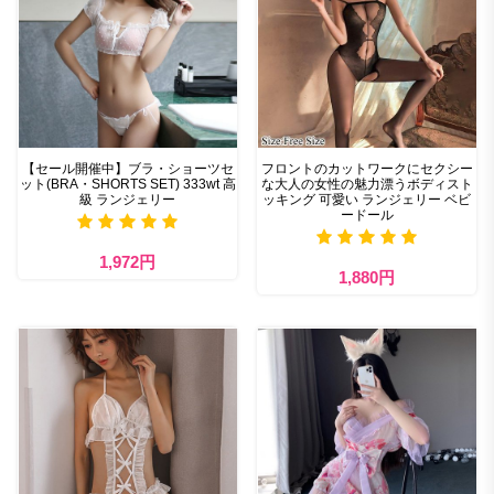
【セール開催中】ブラ・ショーツセ
フロントのカットワークにセクシー
ット(BRA・SHORTS SET) 333wt 高
な大人の女性の魅力漂うボディスト
級 ランジェリー
ッキング 可愛い ランジェリー ベビ
ードール
1,972円
1,880円