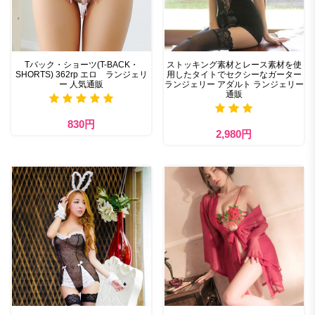
Tバック・ショーツ(T-BACK・
ストッキング素材とレース素材を使
SHORTS) 362rp エロ ランジェリ
用したタイトでセクシーなガーター
ー 人気通販
ランジェリー アダルト ランジェリー
通販
830円
2,980円