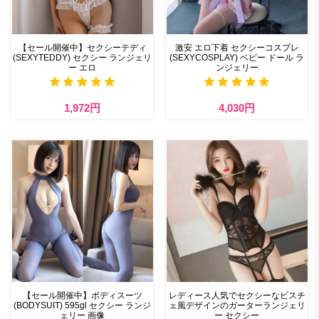
【セール開催中】セクシーテディ
激安 エロ下着 セクシーコスプレ
(SEXYTEDDY) セクシー ランジェリ
(SEXYCOSPLAY) ベビー ドール ラ
ー エロ
ンジェリー
1,972円
4,030円
【セール開催中】ボディスーツ
レディース人気でセクシーなビスチ
(BODYSUIT) 595gl セクシー ランジ
ェ風デザインのガーターランジェリ
ェリー 画像
ー セクシー