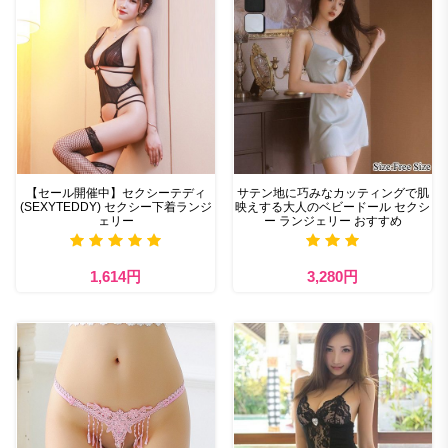
【セール開催中】セクシーテディ
サテン地に巧みなカッティングで肌
(SEXYTEDDY) セクシー下着ランジ
映えする大人のベビードール セクシ
ェリー
ー ランジェリー おすすめ
1,614円
3,280円