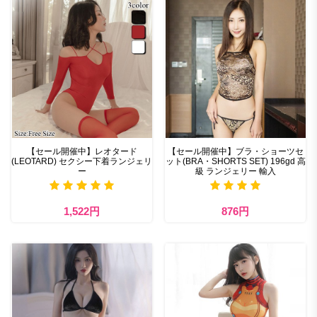
【セール開催中】レオタード
【セール開催中】ブラ・ショーツセ
(LEOTARD) セクシー下着ランジェリ
ット(BRA・SHORTS SET) 196gd 高
ー
級 ランジェリー 輸入
1,522円
876円