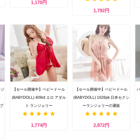
1,170円
1,792円
ンジ
【セール開催中】ベビードール
【セール開催中】ベビードール
パ
)
(BABYDOLL) 409rd エロ アダル
(BABYDOLL) 1026pk 日本セクシ
 ブ
ト ランジェリー
ーランジェリーの通販
1,774円
2,872円