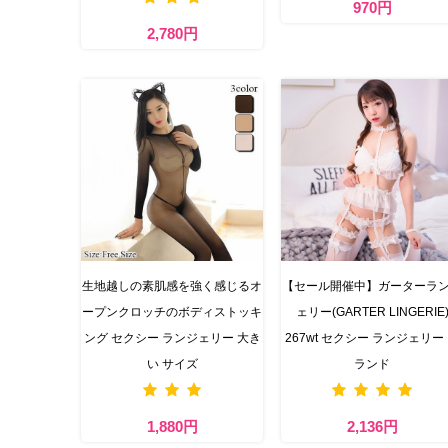
970円
2,780円
生地越しの素肌感を強く感じるオ
【セール開催中】ガーターラ
ープンクロッチのボディストッキ
ェリー(GARTER LINGERIE
ング セクシー ランジェリー 大き
267wt セクシー ランジェリー
い サイズ
ランド
1,880円
2,136円