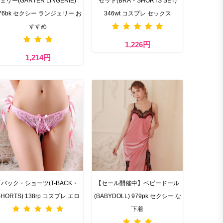
ェリー(GARTER LINGERIE)
セット(BRA・SHORTS SET)
76bk セクシー ランジェリー お
346wt コスプレ セックス
すすめ
1,226円
1,214円
Tバック・ショーツ(T-BACK・
【セール開催中】ベビードール
SHORTS) 138rp コスプレ エロ
(BABYDOLL) 979pk セクシー な
下着