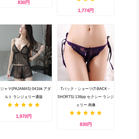
830円
1,774円
ジャマ(PAJAMAS) 041bk アダ
Tバック・ショーツ(T-BACK・
ルト ランジェリー通販
SHORTS) 138pp セクシー ランジ
ェリー 画像
1,970円
830円