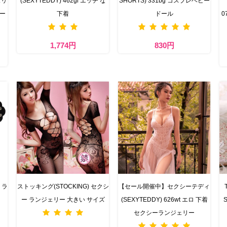
ェリ
(SEXYTEDDY) 462gl エッチ な
SHORTS) 331bg コスプレベビー
シー
下着
ドール
0
1,774円
830円
 ラ
ストッキング(STOCKING) セクシ
【セール開催中】セクシーテディ
ー ランジェリー 大きい サイズ
(SEXYTEDDY) 626wt エロ 下着
セクシーランジェリー