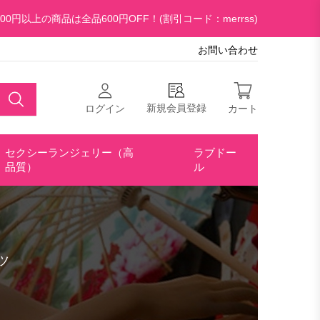
00円以上の商品は全品600円OFF！(割引コード：merrss)
お問い合わせ
新規会員登録
ログイン
カート
セクシーランジェリー（高
ラブドー
品質）
ル
ツ