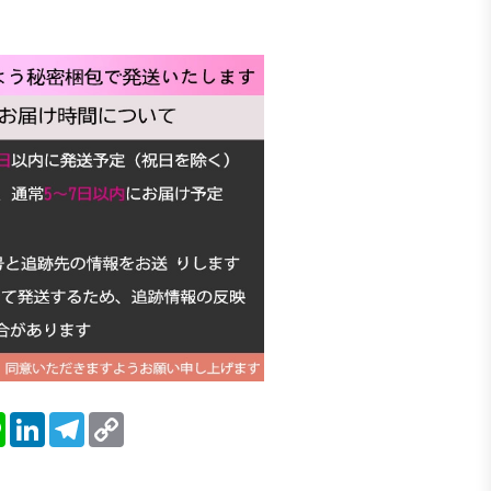
blr
Line
LinkedIn
Telegram
Copy
Link