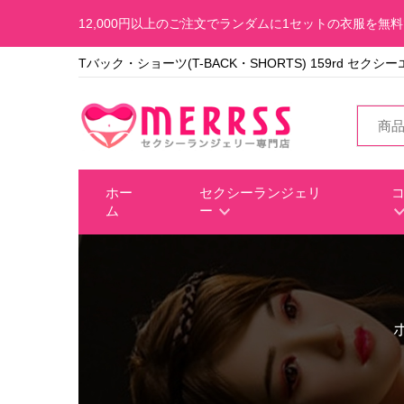
12,000円以上のご注文でランダムに1セットの衣服を無
Tバック・ショーツ(T-BACK・SHORTS) 159rd セク
ホー
セクシーランジェリ
ム
ー