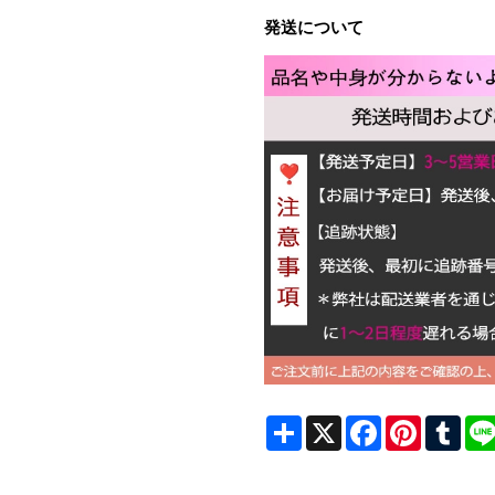
発送について
Share
X
Facebook
Pinterest
Tum