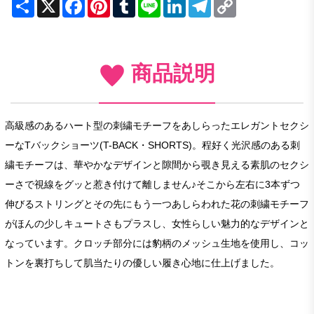
Share
X
Facebook
Pinterest
Tumblr
Line
LinkedIn
Telegram
Copy
Link
商品説明
高級感のあるハート型の刺繍モチーフをあしらったエレガントセクシ
ーなTバックショーツ(T-BACK・SHORTS)。程好く光沢感のある刺
繍モチーフは、華やかなデザインと隙間から覗き見える素肌のセクシ
ーさで視線をグッと惹き付けて離しません♪そこから左右に3本ずつ
伸びるストリングとその先にもう一つあしらわれた花の刺繍モチーフ
がほんの少しキュートさもプラスし、女性らしい魅力的なデザインと
なっています。クロッチ部分には豹柄のメッシュ生地を使用し、コッ
トンを裏打ちして肌当たりの優しい履き心地に仕上げました。