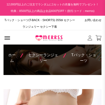
12,000円以上のご注文でランダムに1セットの衣服を無料でプレゼント！
特典：8500円以上の商品は全品600円OFF！(割引コード：merrss)
Tバック・ショーツ(T-BACK・SHORTS) 355bl セクシー
お問い合わせ
ランジェリー セクシー下着
Menu Open
ホー
セクシーランジェ
Tバック・ショ
ム
リー
ーツ