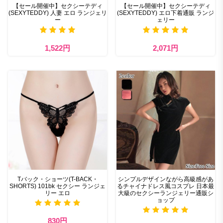
【セール開催中】セクシーテディ
【セール開催中】セクシーテディ
(SEXYTEDDY) 人妻 エロ ランジェリ
(SEXYTEDDY) エロ下着通販 ランジ
ー
ェリー
1,522円
2,071円
Tバック・ショーツ(T-BACK・
シンプルデザインながら高級感があ
SHORTS) 101bk セクシー ランジェ
るチャイナドレス風コスプレ 日本最
リー エロ
大級のセクシーランジェリー通販シ
ョップ
830円