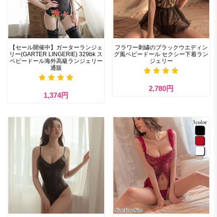
【セール開催中】ガーターランジェ
フラワー刺繍のブラックウエディン
リー(GARTER LINGERIE) 329bk ス
グ風ベビードール セクシー下着ラン
ベビードール海外高級ランジェリー
ジェリー
通販
2,780円
1,374円