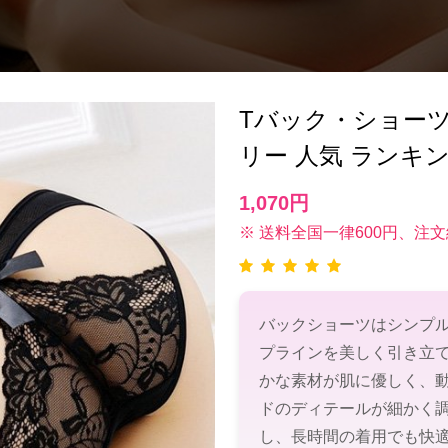
Tバック・ショーツ(T
リー 人気 ランキ
1,070円
※ 送料全国一律600円、注文
バックショーツはシンプ
プラインを美しく引き立
かな素材が肌に優しく、
ドのディテールが細かく
し、長時間の着用でも快