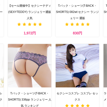
ド
【セール開催中】セクシーテディ
Tバック・ショーツ(T-BACK・
リー
(SEXYTEDDY) ランジェリー通販
SHORTS) 082wt セクシー ランジ
S
人気
ェリー 通販
1,972円
830円
ル
Tバック・ショーツ(T-BACK・
セクシーコスプレ コスプレ セッ
ラ
ック
SHORTS) 336pp ランジェリー 人
クス
メ
気 ランキング