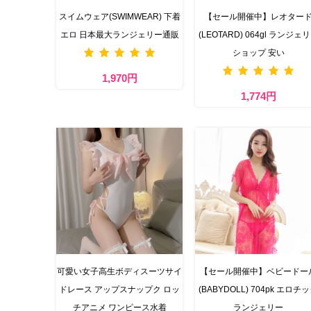
スイムウェア(SWIMWEAR) 下着
【セール開催中】レオター
エロ 日本最大ランジェリー通販
(LEOTARD) 064gl ランジェ
ショップ 安い
1,970円
1,774円
可愛い女子高生ボディスーツサイ
【セール開催中】ベビードー
ドレース アップスナップク ロッ
(BABYDOLL) 704pk エロチ
チアニメ ワンピース水着
ランジェリー