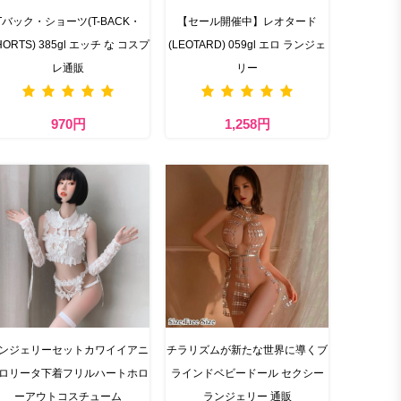
Tバック・ショーツ(T-BACK・
【セール開催中】レオタード
HORTS) 385gl エッチ な コスプ
(LEOTARD) 059gl エロ ランジェ
レ通販
リー
970円
1,258円
ンジェリーセットカワイイアニ
チラリズムが新たな世界に導くブ
ロリータ下着フリルハートホロ
ラインドベビードール セクシー
ーアウトコスチューム
ランジェリー 通販