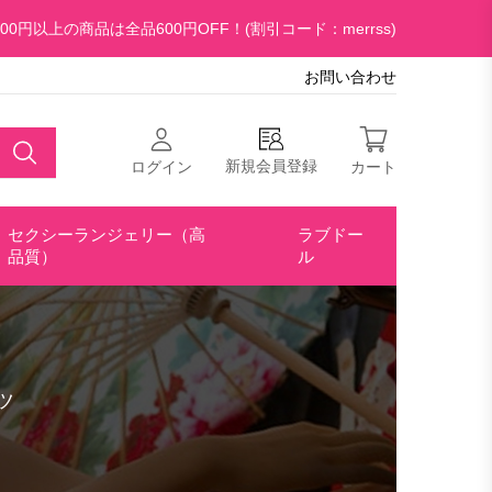
00円以上の商品は全品600円OFF！(割引コード：merrss)
お問い合わせ
新規会員登録
ログイン
カート
セクシーランジェリー（高
ラブドー
品質）
ル
ツ