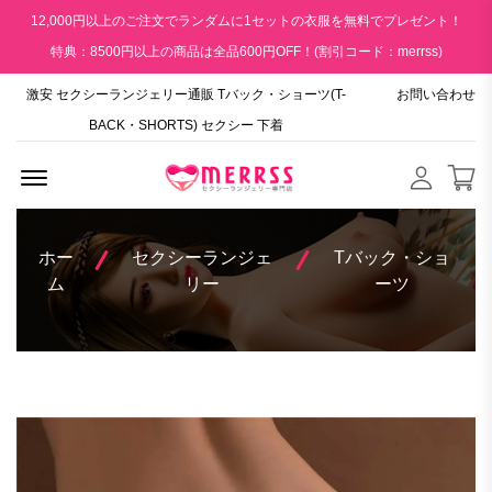
12,000円以上のご注文でランダムに1セットの衣服を無料でプレゼント！
特典：8500円以上の商品は全品600円OFF！(割引コード：merrss)
激安 セクシーランジェリー通販 Tバック・ショーツ(T-
お問い合わせ
BACK・SHORTS) セクシー 下着
Menu Open
ホー
セクシーランジェ
Tバック・ショ
ム
リー
ーツ