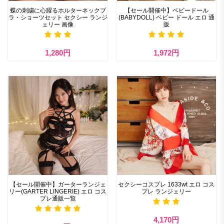
蝶の刺繍に心躍るホルターネックブ
【セール開催中】ベビードール
ラ・ショーツセット セクシー ランジ
(BABYDOLL) ベビー ドール エロ 通
ェリー 画像
販
1,280円
1,972円
【セール開催中】ガーターランジェ
セクシーコスプレ 1633wt エロ コス
リー(GARTER LINGERIE) エロ コス
プレ ランジェリー
プレ通販一覧
4,170円