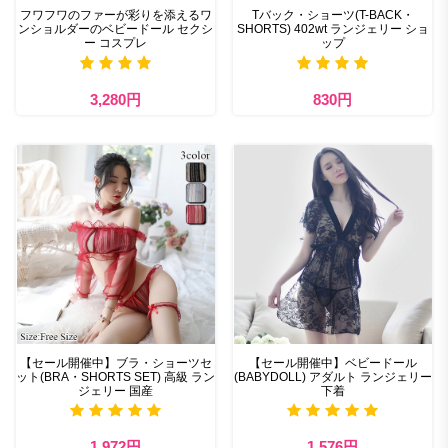
フワフワのファーが彩りを添えるワ
Tバック・ショーツ(T-BACK・
ンショルダーのベビードール セクシ
SHORTS) 402wt ランジェリー ショ
ー コスプレ
ップ
3,280円
830円
【セール開催中】ブラ・ショーツセ
【セール開催中】ベビードール
ット(BRA・SHORTS SET) 高級 ラン
(BABYDOLL) アダルト ランジェリー
ジェリー 国産
下着
1,972円
1,576円