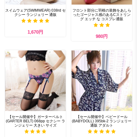
スイムウェア(SWIMWEAR) 038rd セ
フロント部分に羽根の装飾をあしら
クシー ランジェリー 通販
ったゴージャス感のあるCストリン
グ エッチ な コスプレ通販
1,670円
980円
【セール開催中】ガーターベルト
【セール開催中】ベビードール
(GARTER BELT) 068pp セクシー ラ
(BABYDOLL) 395bk-2 ランジェリー
ンジェリー 大きい サイズ
通販 アダルト