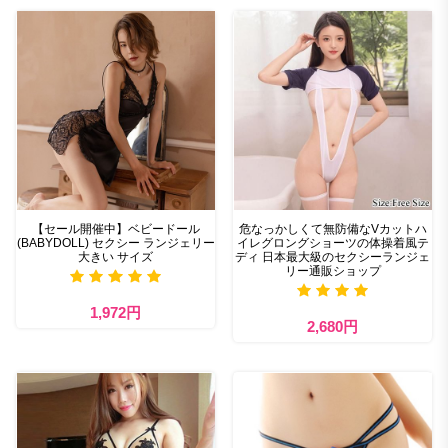
【セール開催中】ベビードール
危なっかしくて無防備なVカットハ
(BABYDOLL) セクシー ランジェリー
イレグロングショーツの体操着風テ
大きい サイズ
ディ 日本最大級のセクシーランジェ
リー通販ショップ
1,972円
2,680円