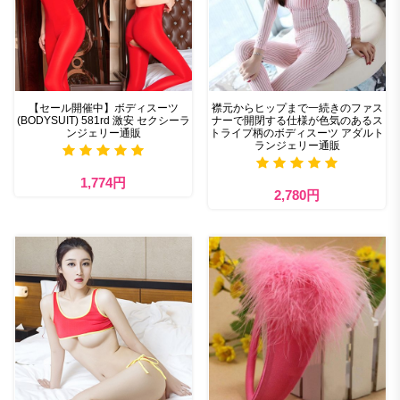
【セール開催中】ボディスーツ
襟元からヒップまで一続きのファス
(BODYSUIT) 581rd 激安 セクシーラ
ナーで開閉する仕様が色気のあるス
ンジェリー通販
トライプ柄のボディスーツ アダルト
ランジェリー通販
1,774円
2,780円