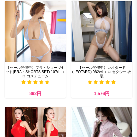
【セール開催中】ブラ・ショーツセ
【セール開催中】レオタード
ット(BRA・SHORTS SET) 107rb エ
(LEOTARD) 082wt エロ セクシー 衣
ロ コスチューム
装
892円
1,576円