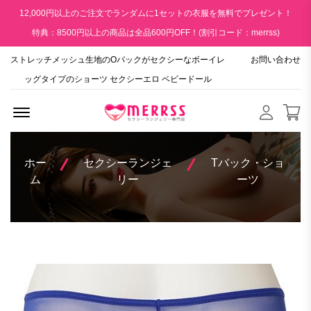
12,000円以上のご注文でランダムに1セットの衣服を無料でプレゼント！
特典：8500円以上の商品は全品600円OFF！(割引コード：merrss)
ストレッチメッシュ生地のOバックがセクシーなボーイレ
お問い合わせ
ッグタイプのショーツ セクシーエロ ベビードール
Menu Open
ホー
セクシーランジェ
Tバック・ショ
ム
リー
ーツ