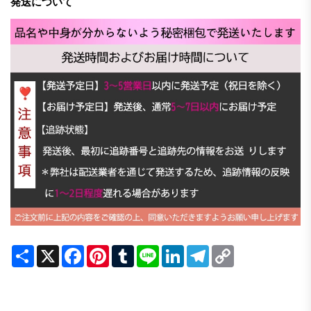
発送について
Share
X
Facebook
Pinterest
Tumblr
Line
LinkedIn
Telegram
Copy
Link