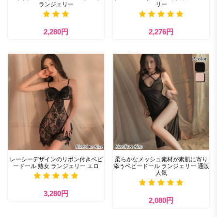
ランジェリー
リー
2,280円
2,276円
レーシーデザインのリボン付きベビ
柔らかなメッシュ素材が素肌に寄り
ードール 熟女 ランジェリー エロ
添うベビードール ランジェリー 通販
人気
3,280円
2,080円