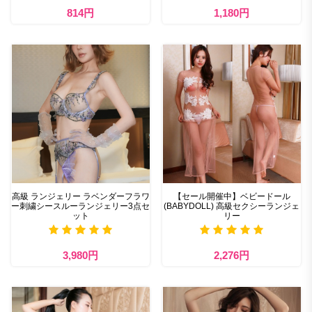
814円
1,180円
高級 ランジェリー​ ラベンダーフラワ
【セール開催中】ベビードール
ー刺繍シースルーランジェリー3点セ
(BABYDOLL) 高級セクシーランジェ
ット
リー
3,980円
2,276円