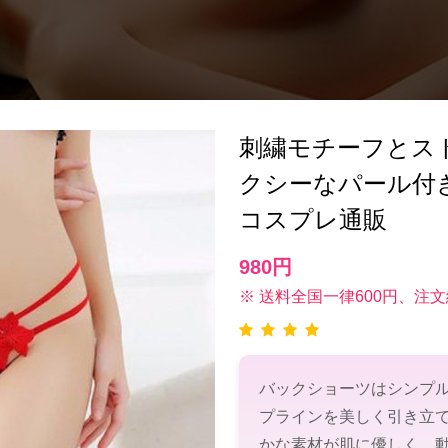
刺繍モチーフとス
クシーなパール付
コスプレ通販
980円
※ 送料全国一律600円、注文
バックショーツはシンプ
プラインを美しく引き立
かな素材が肌に優しく、