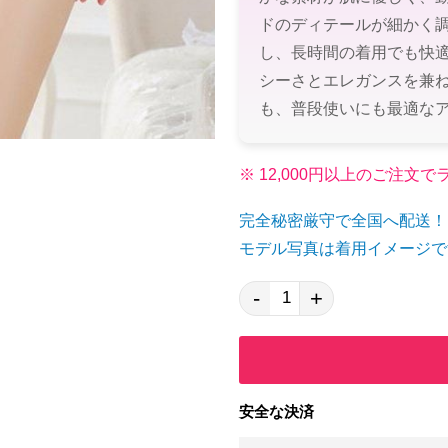
ドのディテールが細かく
し、長時間の着用でも快
シーさとエレガンスを兼
も、普段使いにも最適な
※ 12,000円以上のご注
完全秘密厳守で全国へ配送！
モデル写真は着用イメージで
-
+
安全な決済