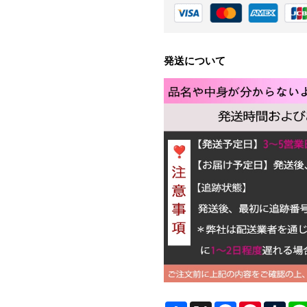
発送について
Share
X
Facebook
Pinterest
Tum