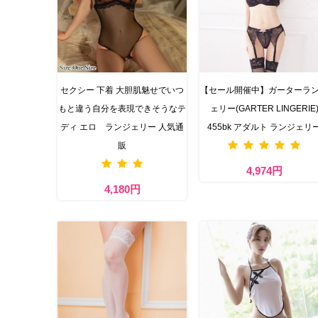
セクシー 下着​ 大胆肌魅せでいつ
【セール開催中】ガーターラ
もと違う自分を表現できそうなテ
ェリー(GARTER LINGERIE
ディ エロ ランジェリー 人気通
455bk アダルト ランジェリ
販
4,974円
4,180円