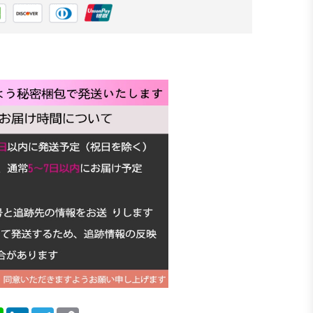
blr
Line
LinkedIn
Telegram
Copy