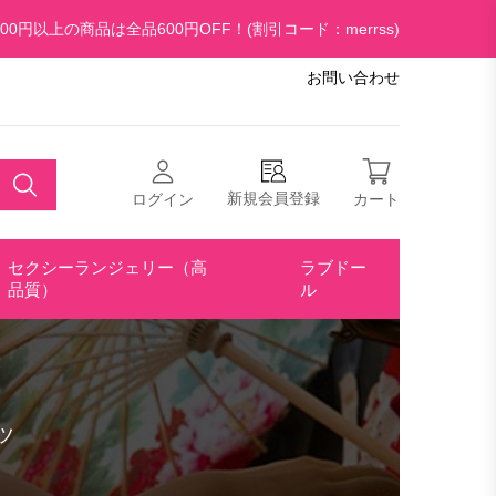
00円以上の商品は全品600円OFF！(割引コード：merrss)
お問い合わせ
新規会員登録
ログイン
カート
セクシーランジェリー（高
ラブドー
品質）
ル
ツ