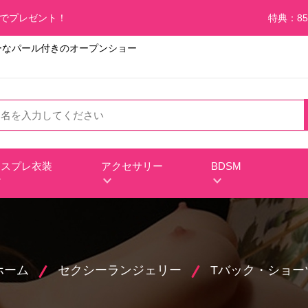
料でプレゼント！
特典：85
ーなパール付きのオープンショー
コスプレ衣装
アクセサリー
BDSM
ホーム
セクシーランジェリー
Tバック・ショー