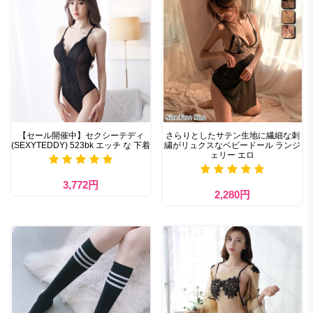
【セール開催中】セクシーテディ
さらりとしたサテン生地に繊細な刺
(SEXYTEDDY) 523bk エッチ な 下着
繍がリュクスなベビードール ランジ
ェリー エロ
3,772円
2,280円