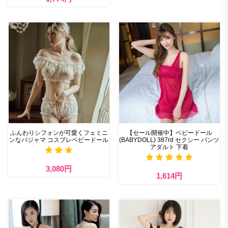
ふんわりシフォンが可愛くフェミニ
【セール開催中】ベビードール
ンなパジャマ コスプレベビードール
(BABYDOLL) 387rd セクシー パンツ
アダルト 下着
3,080円
1,614円