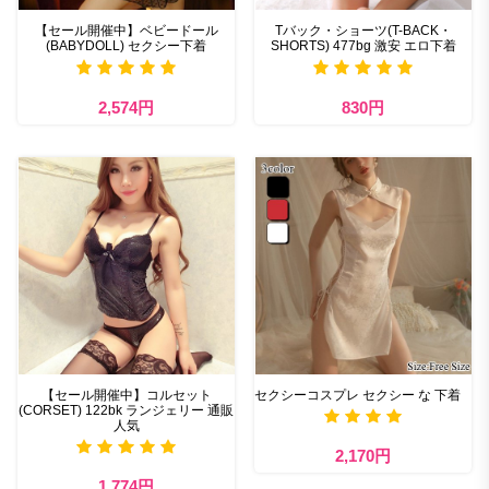
【セール開催中】ベビードール
Tバック・ショーツ(T-BACK・
(BABYDOLL) セクシー下着
SHORTS) 477bg 激安 エロ下着
2,574円
830円
【セール開催中】コルセット
セクシーコスプレ セクシー な 下着
(CORSET) 122bk ランジェリー 通販
人気
2,170円
1,774円