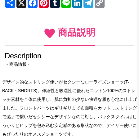
Share
X
Facebook
Pinterest
Tumblr
Line
LinkedIn
Telegram
Copy
Link
商品説明
Description
- 商品情報 -
デザイン的なストリング使いがセクシーなローライズショーツ(T-
BACK・SHORTS)。伸縮性と吸湿性に優れたコットン100%のストレ
ッチ素材を全体に使用し、肌に負担の少ない快適な履き心地に仕上げ
ました。フロントパーツはギリギリまで布面積をカットしストリング
で脇まで繋いだセクシーなデザインなのに対し、バックスタイルはし
っかりとヒップを包み込む安定感のある形状なので、デイリー使いに
もぴったりのオススメショーツです。