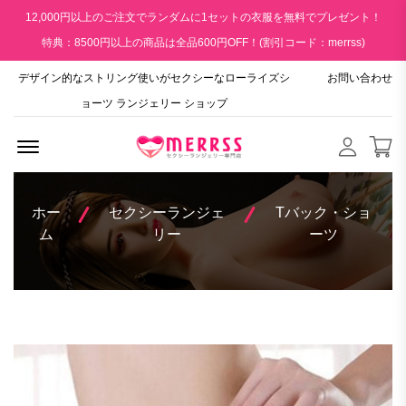
12,000円以上のご注文でランダムに1セットの衣服を無料でプレゼント！
特典：8500円以上の商品は全品600円OFF！(割引コード：merrss)
デザイン的なストリング使いがセクシーなローライズシ
お問い合わせ
ョーツ ランジェリー ショップ
Menu Open
ホー
セクシーランジェ
Tバック・ショ
ム
リー
ーツ