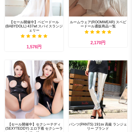
【セール開催中】ベビードール
ルームウェア(ROOMWEAR) スベビ
(BABYDOLL) 437wt スパイスランジ
ードール通販商品一覧
ェリー
2,170円
1,576円
【セール開催中】セクシーテディ
パンツ(PANTS) 191sv 高級 ランジェ
(SEXYTEDDY) エロ下着 セクシーラ
リー ブランド