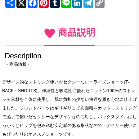
Share
X
Facebook
Pinterest
Tumblr
Line
LinkedIn
Telegram
Copy
Link
商品説明
Description
- 商品情報 -
デザイン的なストリング使いがセクシーなローライズショーツ(T-
BACK・SHORTS)。伸縮性と吸湿性に優れたコットン100%のストレ
ッチ素材を全体に使用し、肌に負担の少ない快適な履き心地に仕上げ
ました。フロントパーツはギリギリまで布面積をカットしストリング
で脇まで繋いだセクシーなデザインなのに対し、バックスタイルはし
っかりとヒップを包み込む安定感のある形状なので、デイリー使いに
もぴったりのオススメショーツです。