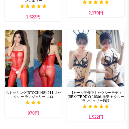
ンジェリー
2,170円
1,522円
ストッキング(STOCKING) 211rd セ
【セール開催中】セクシーテディ
クシー ランジェリー エロ
(SEXYTEDDY) 163bk 激安 セクシー
ランジェリー通販
970円
1,522円