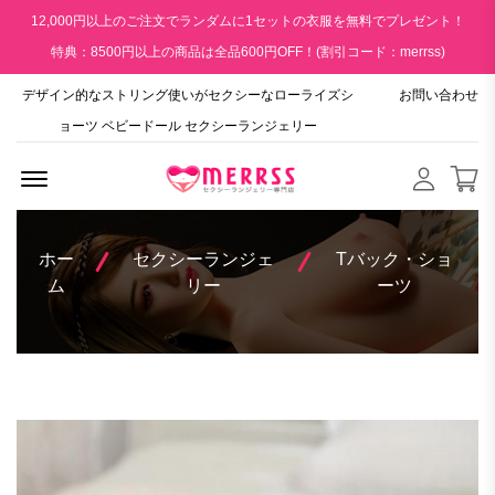
12,000円以上のご注文でランダムに1セットの衣服を無料でプレゼント！
特典：8500円以上の商品は全品600円OFF！(割引コード：merrss)
デザイン的なストリング使いがセクシーなローライズシ
お問い合わせ
ョーツ ベビードール セクシーランジェリー
Menu Open
ホー
セクシーランジェ
Tバック・ショ
ム
リー
ーツ