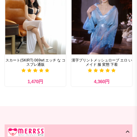
スカート(SKIRT) 069wt エッチ な コ
漢字プリントメッシュローブ エロ い
スプレ通販
メイド 服 変態 下着
1,470円
4,360円