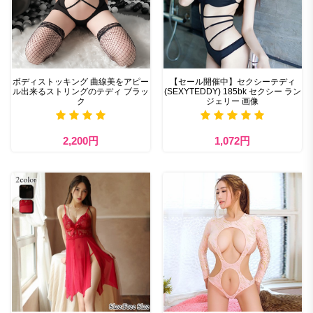
ボディストッキング 曲線美をアピー
【セール開催中】セクシーテディ
ル出来るストリングのテディ ブラッ
(SEXYTEDDY) 185bk セクシー ラン
ク
ジェリー 画像
2,200円
1,072円