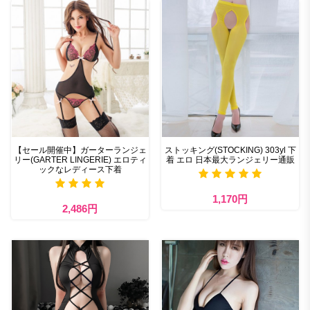
【セール開催中】ガーターランジェ
ストッキング(STOCKING) 303yl 下
リー(GARTER LINGERIE) エロティ
着 エロ 日本最大ランジェリー通販
ックなレディース下着
1,170円
2,486円