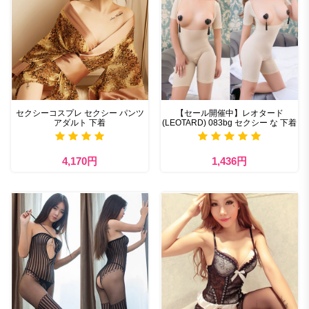
セクシーコスプレ セクシー パンツ
【セール開催中】レオタード
アダルト 下着
(LEOTARD) 083bg セクシー な 下着
4,170円
1,436円