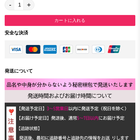
-
+
カートに入れる
安全な決済
発送について