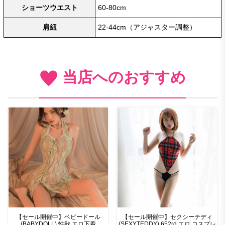
ショーツウエスト
60-80cm
肩紐
22-44cm（アジャスター調整）
当店へのおすすめ
【セール開催中】ベビードール
【セール開催中】セクシーテディ
(BABYDOLL) 性欲 エロ下着
(SEXYTEDDY) 652rd エロ コスプレ