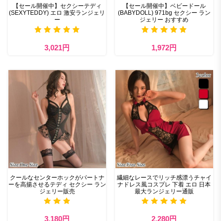
【セール開催中】セクシーテディ
【セール開催中】ベビードール
(SEXYTEDDY) エロ 激安ランジェリ
(BABYDOLL) 971bg セクシー ラン
ー
ジェリー おすすめ
3,021円
1,972円
クールなセンターホックがパートナ
繊細なレースでリッチ感漂うチャイ
ーを高揚させるテディ セクシー ラン
ナドレス風コスプレ 下着 エロ 日本
ジェリー販売
最大ランジェリー通販
3,180円
2,280円