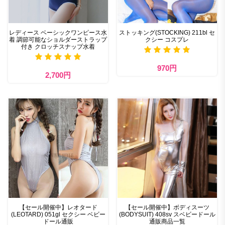
レディース ベーシックワンピース水
ストッキング(STOCKING) 211bl セ
着 調節可能なショルダーストラップ
クシー コスプレ
付き クロッチスナップ水着
970円
2,700円
【セール開催中】レオタード
【セール開催中】ボディスーツ
(LEOTARD) 051gl セクシー ベビー
(BODYSUIT) 408sv スベビードール
ドール通販
通販商品一覧