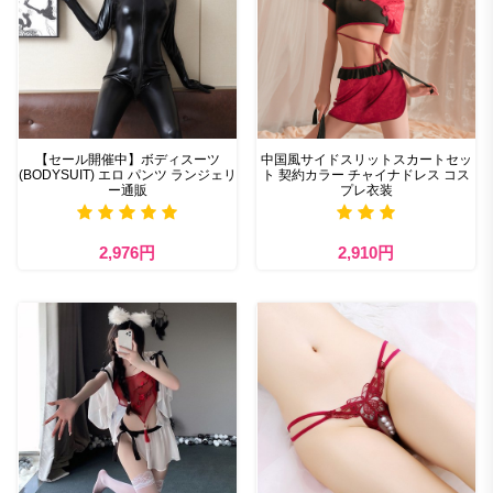
【セール開催中】ボディスーツ
中国風サイドスリットスカートセッ
(BODYSUIT) エロ パンツ ランジェリ
ト 契約カラー チャイナドレス コス
ー通販
プレ衣装
2,976円
2,910円