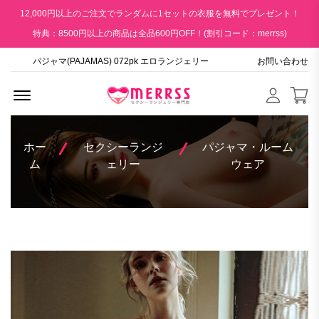
12,000円以上のご注文でランダムに1セットの衣服を無料でプレゼント！
特典：8500円以上の商品は全品600円OFF！(割引コード：merrss)
パジャマ(PAJAMAS) 072pk エロランジェリー
お問い合わせ
Menu Open
ホー
セクシーランジ
パジャマ・ルーム
ム
ェリー
ウェア