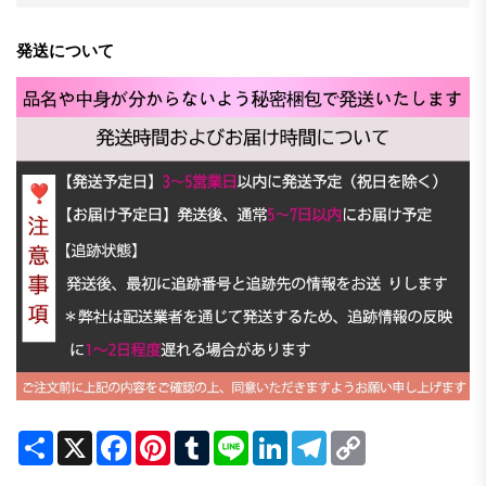
発送について
Share
X
Facebook
Pinterest
Tumblr
Line
LinkedIn
Telegram
Copy
Link