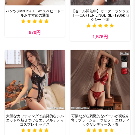
パンツ(PANTS) 011wt スベビードー
【セール開催中】ガーターランジェ
ルおすすめの通販
リー(GARTER LINGERIE) 198bk セ
クシー 下着
970円
1,576円
大胆なカッティングで挑発的なシル
可憐ながら刺激的なパールが視線を
エットを魅せつけるエナメルテディ
奪うブラ・ショーツセット エロティ
コスプレ セックス
ックなレディース下着