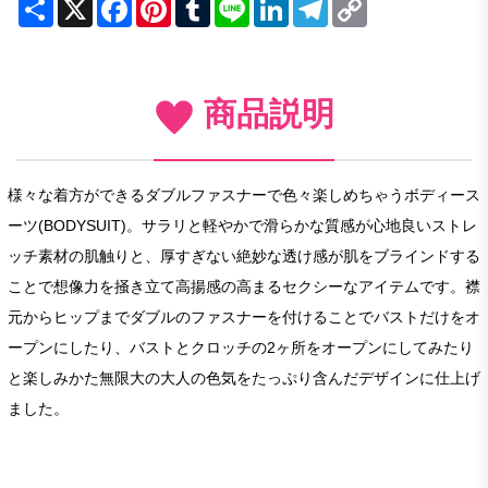
Share
X
Facebook
Pinterest
Tumblr
Line
LinkedIn
Telegram
Copy
Link
商品説明
様々な着方ができるダブルファスナーで色々楽しめちゃうボディース
ーツ(BODYSUIT)。サラリと軽やかで滑らかな質感が心地良いストレ
ッチ素材の肌触りと、厚すぎない絶妙な透け感が肌をブラインドする
ことで想像力を掻き立て高揚感の高まるセクシーなアイテムです。襟
元からヒップまでダブルのファスナーを付けることでバストだけをオ
ープンにしたり、バストとクロッチの2ヶ所をオープンにしてみたり
と楽しみかた無限大の大人の色気をたっぷり含んだデザインに仕上げ
ました。