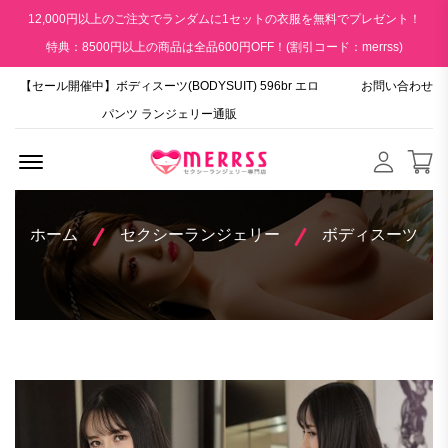
12,000円以上のご注文でランダムに1セットの衣服を無料でプレゼント！
特典：8500円以上の商品は全品600円OFF！(割引コード：merrss)
【セール開催中】ボディスーツ(BODYSUIT) 596br エロ
お問い合わせ
パンツ ランジェリー通販
Menu Open
ホーム
セクシーランジェリー
ボディスーツ