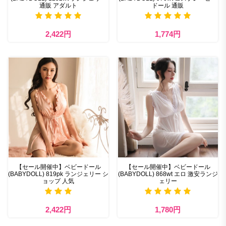
通販 アダルト
ドール 通販
2,422円
1,774円
【セール開催中】ベビードール
【セール開催中】ベビードール
(BABYDOLL) 819pk ランジェリー シ
(BABYDOLL) 868wt エロ 激安ランジ
ョップ 人気
ェリー
2,422円
1,780円