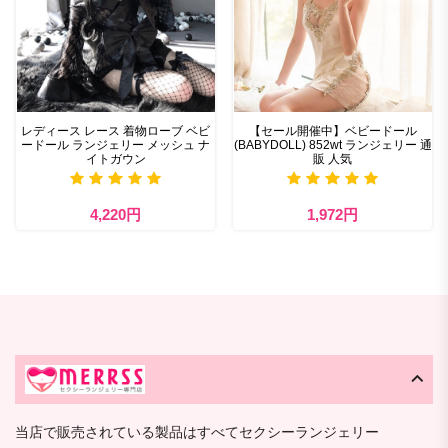
レディース レース 着物ローブ ベビ
【セール開催中】ベビードール
ードール ランジェリー メッシュ ナ
(BABYDOLL) 852wt ランジェリー 通
イトガウン
販 人気
4,220円
1,972円
当店で販売されている製品はすべてセクシーランジェリー